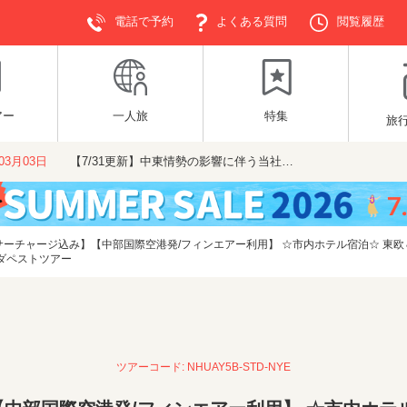
電話で予約
よくある質問
閲覧履歴
アー
一人旅
特集
旅
年03月03日
【7/31更新】中東情勢の影響に伴う当社…
サーチャージ込み】【中部国際空港発/フィンエアー利用】 ☆市内ホテル宿泊☆ 東
ブダペストツアー
ツアーコード: NHUAY5B-STD-NYE