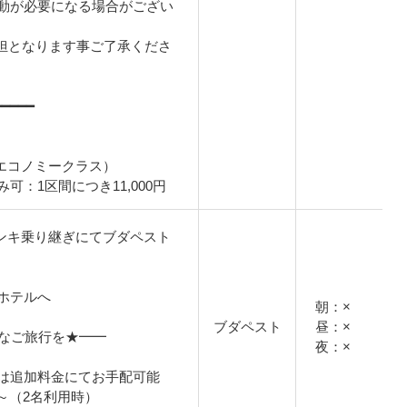
動が必要になる場合がござい
担となります事ご了承くださ
━━━━━
/エコノミークラス）
可：1区間につき11,000円
ヘルシンキ乗り継ぎにてブダペスト
ホテルへ
朝：×
ブダペスト
昼：×
適なご旅行を★━━
夜：×
は追加料金にてお手配可能
円～（2名利用時）