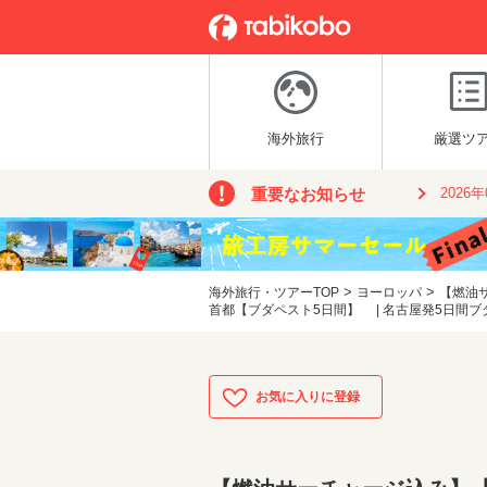
海外旅行
厳選ツ
重要なお知らせ
2026
>
>
海外旅行・ツアーTOP
ヨーロッパ
【燃油
首都【ブダペスト5日間】 | 名古屋発5日間