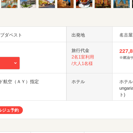
 ブダペスト
出発地
名古屋
旅行代金
227,
2名1室利用
※燃油
/大人1名様
ド航空（ＡＹ）指定
ホテル
ホテル 
ungar
ト)
ルジュ予約