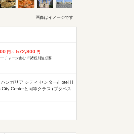
画像はイメージです
800
572,800
円～
円
サーチャージ含む ※諸税別途必要
ハンガリア シティ センター/Hotel H
ia City Centerと同等クラス (ブダペス