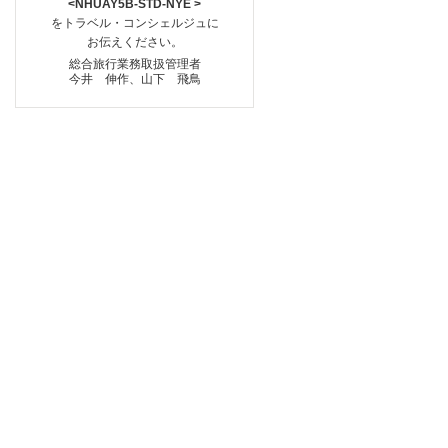
<NHUAY5B-STD-NYE >
をトラベル・コンシェルジュに
お伝えください。
総合旅行業務取扱管理者
今井 伸作、山下 飛鳥