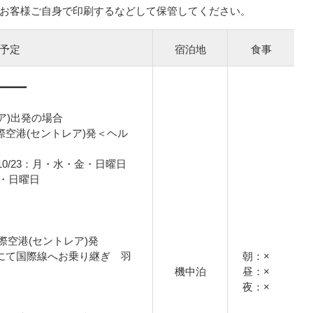
お客様ご自身で印刷するなどして保管してください。
予定
宿泊地
食事
━━━━━
ア)出発の場合
部国際空港(セントレア)発＜ヘル
31～10/23：月・水・金・日曜日
・金・日曜日
際空港(セントレア)発
ご自身にて国際線へお乗り継ぎ 羽
朝：×
機中泊
昼：×
夜：×