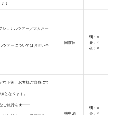
ります
プショナルツアー／大人お一
朝：○
同前日
昼：×
ルツアーについてはお問い合
夜：×
アウト後、お客様ご自身にて
00頃となります。
適なご旅行を★━━
朝：○
機中泊
昼：×