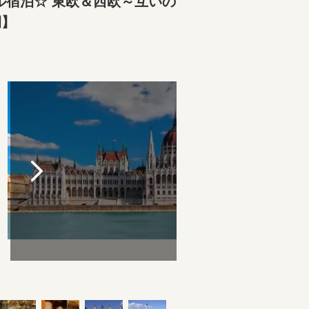
ル宿泊☆ 東欧＆西欧～互いの
日間】