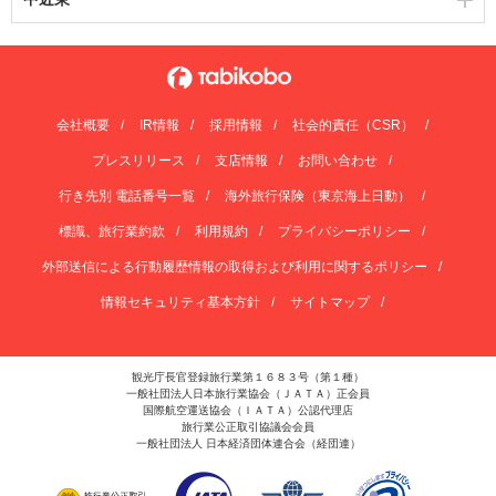
会社概要
IR情報
採用情報
社会的責任（CSR）
プレスリリース
支店情報
お問い合わせ
行き先別 電話番号一覧
海外旅行保険（東京海上日動）
標識、旅行業約款
利用規約
プライバシーポリシー
外部送信による行動履歴情報の取得および利用に関するポリシー
情報セキュリティ基本方針
サイトマップ
観光庁長官登録旅行業第１６８３号（第１種）
一般社団法人日本旅行業協会（ＪＡＴＡ）正会員
国際航空運送協会（ＩＡＴＡ）公認代理店
旅行業公正取引協議会会員
一般社団法人 日本経済団体連合会（経団連）