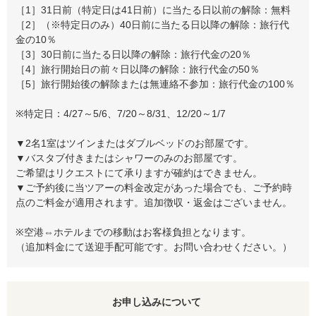
［1］31日前（特定日は41日前）に当たる日以前の解除：無料
［2］（※特定日のみ）40日前に当たる日以降の解除：旅行代
金の10％
［3］30日前に当たる日以降の解除：旅行代金の20％
［4］旅行開始日の前々日以降の解除：旅行代金の50％
［5］旅行開始後の解除または無連絡不参加：旅行代金の100％
※特定日：4/27～5/6、7/20～8/31、12/20～1/7
▼2名1室はツインまたはダブルベッドのお部屋です。
▼バスタブ付きまたはシャワーのみのお部屋です。
ご希望はリクエストにて承りますが確約はできません。
▼ご予約後に当ツアーの料金改定があった場合でも、ご予約時
点のご料金が適用されます。追加徴収・返金はございません。
※空港⇔ホテルまでの移動はお客様負担となります。
（追加料金にて送迎手配可能です。お問い合わせください。）
お申し込みについて