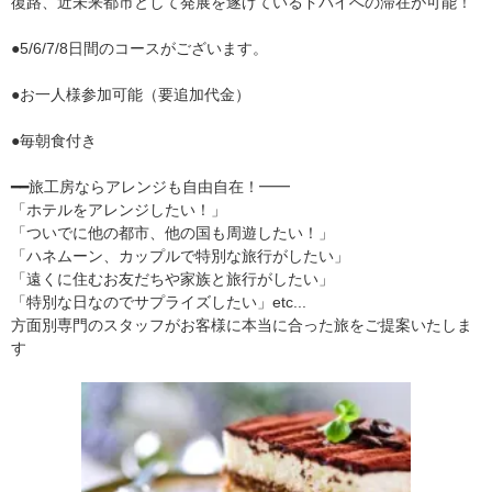
復路、近未来都市として発展を遂げているドバイへの滞在が可能！
●5/6/7/8日間のコースがございます。
●お一人様参加可能（要追加代金）
●毎朝食付き
━━旅工房ならアレンジも自由自在！━━
「ホテルをアレンジしたい！」
「ついでに他の都市、他の国も周遊したい！」
「ハネムーン、カップルで特別な旅行がしたい」
「遠くに住むお友だちや家族と旅行がしたい」
「特別な日なのでサプライズしたい」etc...
方面別専門のスタッフがお客様に本当に合った旅をご提案いたしま
す