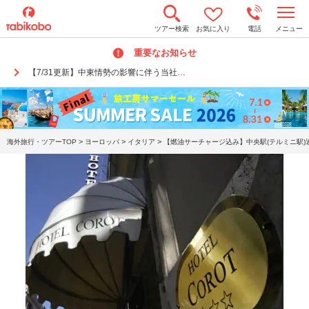
t
ツアー検索
お気に入り
電話
メニュー
o
g
重要なお知らせ
g
l
【7/31更新】中東情勢の影響に伴う当社…
e
n
a
v
i
g
a
>
>
>
海外旅行・ツアーTOP
ヨーロッパ
イタリア
【燃油サーチャージ込み】中央駅(テルミニ駅)近く
t
i
o
n