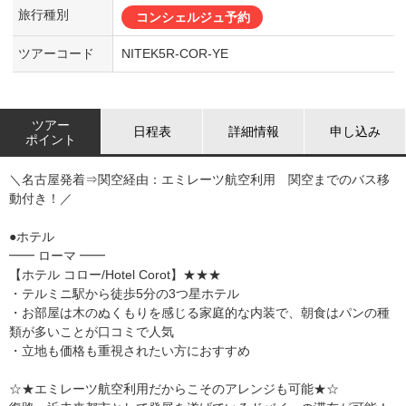
旅行種別
コンシェルジュ予約
ツアーコード
NITEK5R-COR-YE
ツアー
日程表
詳細情報
申し込み
ポイント
＼名古屋発着⇒関空経由：エミレーツ航空利用 関空までのバス移
動付き！／
●ホテル
━━ ローマ ━━
【ホテル コロー/Hotel Corot】★★★
・テルミニ駅から徒歩5分の3つ星ホテル
・お部屋は木のぬくもりを感じる家庭的な内装で、朝食はパンの種
類が多いことが口コミで人気
・立地も価格も重視されたい方におすすめ
☆★エミレーツ航空利用だからこそのアレンジも可能★☆