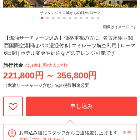
サンタンジェロ城からの眺め/ローマ
画像はイメージです
【燃油サーチャージ込み】価格重視の方に | 名古屋駅⇔関
西国際空港間はバス送迎付き| エミレーツ航空利用 | ローマ
6日間 | ホテル変更や延泊などのアレンジ可能です
旅行代金
2名1室利用
/大人1名様
221,800円
～
356,800円
（燃油サーチャージ含む) ※諸税費別途必要
申し込み
お申込み後にスタッフからご連絡差し上げます。
※予
約確定ではありません