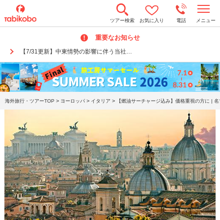
t
ツアー検索
お気に入り
電話
メニュー
o
g
重要なお知らせ
g
l
【7/31更新】中東情勢の影響に伴う当社…
e
n
a
v
i
g
a
>
>
>
海外旅行・ツアーTOP
ヨーロッパ
イタリア
【燃油サーチャージ込み】価格重視の方に | 名
t
i
o
n