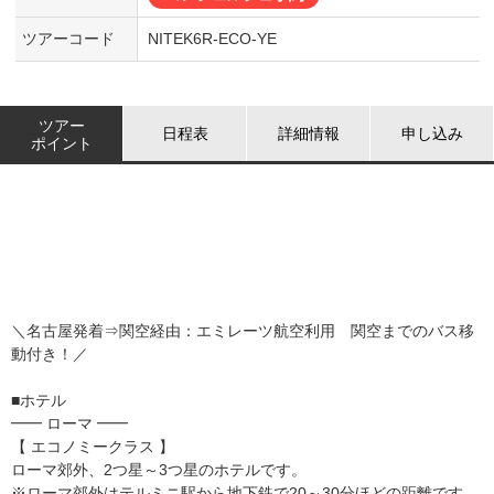
ツアーコード
NITEK6R-ECO-YE
ツアー
日程表
詳細情報
申し込み
ポイント
＼名古屋発着⇒関空経由：エミレーツ航空利用 関空までのバス移
動付き！／
■ホテル
━━ ローマ ━━
【 エコノミークラス 】
ローマ郊外、2つ星～3つ星のホテルです。
※ローマ郊外はテルミニ駅から地下鉄で20～30分ほどの距離です。