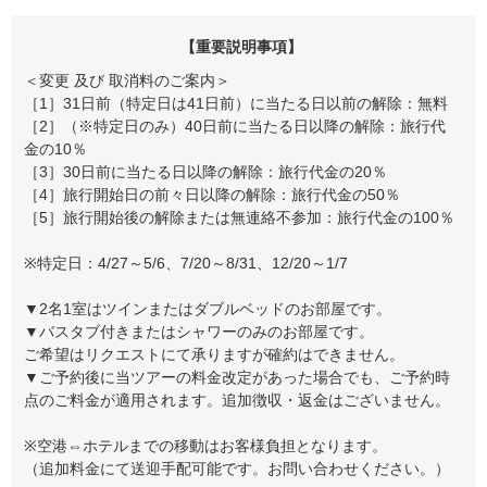
【重要説明事項】
＜変更 及び 取消料のご案内＞
［1］31日前（特定日は41日前）に当たる日以前の解除：無料
［2］（※特定日のみ）40日前に当たる日以降の解除：旅行代
金の10％
［3］30日前に当たる日以降の解除：旅行代金の20％
［4］旅行開始日の前々日以降の解除：旅行代金の50％
［5］旅行開始後の解除または無連絡不参加：旅行代金の100％
※特定日：4/27～5/6、7/20～8/31、12/20～1/7
▼2名1室はツインまたはダブルベッドのお部屋です。
▼バスタブ付きまたはシャワーのみのお部屋です。
ご希望はリクエストにて承りますが確約はできません。
▼ご予約後に当ツアーの料金改定があった場合でも、ご予約時
点のご料金が適用されます。追加徴収・返金はございません。
※空港⇔ホテルまでの移動はお客様負担となります。
（追加料金にて送迎手配可能です。お問い合わせください。）