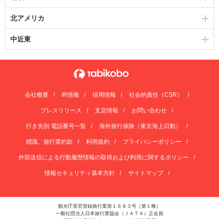
北アメリカ
中近東
会社概要
IR情報
採用情報
社会的責任（CSR）
プレスリリース
支店情報
お問い合わせ
行き先別 電話番号一覧
海外旅行保険（東京海上日動）
標識、旅行業約款
利用規約
プライバシーポリシー
外部送信による行動履歴情報の取得および利用に関するポリシー
情報セキュリティ基本方針
サイトマップ
観光庁長官登録旅行業第１６８３号（第１種）
一般社団法人日本旅行業協会（ＪＡＴＡ）正会員