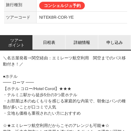
旅行種別
コンシェルジュ予約
ツアーコード
NITEK8R-COR-YE
ツアー
日程表
詳細情報
申し込み
ポイント
＼名古屋発着⇒関空経由：エミレーツ航空利用 関空までのバス移
動付き！／
●ホテル
━━ ローマ ━━
【ホテル コロー/Hotel Corot】★★★
・テルミニ駅から徒歩5分の3つ星ホテル
・お部屋は木のぬくもりを感じる家庭的な内装で、朝食はパンの種
類が多いことが口コミで人気
・立地も価格も重視されたい方におすすめ
☆★エミレーツ航空利用だからこそのアレンジも可能★☆