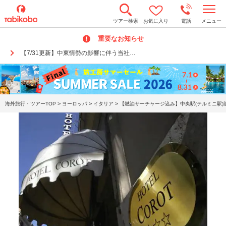
t
ツアー検索
お気に入り
電話
メニュー
o
g
重要なお知らせ
g
l
【7/31更新】中東情勢の影響に伴う当社…
e
n
a
v
i
g
a
>
>
>
海外旅行・ツアーTOP
ヨーロッパ
イタリア
【燃油サーチャージ込み】中央駅(テルミニ駅)近く
t
i
o
n