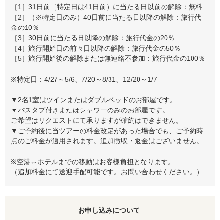
［1］31日前（特定日は41日前）に当たる日以前の解除：無料
［2］（※特定日のみ）40日前に当たる日以降の解除：旅行代
金の10％
［3］30日前に当たる日以降の解除：旅行代金の20％
［4］旅行開始日の前々日以降の解除：旅行代金の50％
［5］旅行開始後の解除または無連絡不参加：旅行代金の100％
※特定日：4/27～5/6、7/20～8/31、12/20～1/7
▼2名1室はツインまたはダブルベッドのお部屋です。
▼バスタブ付きまたはシャワーのみのお部屋です。
ご希望はリクエストにて承りますが確約はできません。
▼ご予約後に当ツアーの料金改定があった場合でも、ご予約時
点のご料金が適用されます。追加徴収・返金はございません。
※空港⇔ホテルまでの移動はお客様負担となります。
（追加料金にて送迎手配可能です。お問い合わせください。）
お申し込みについて