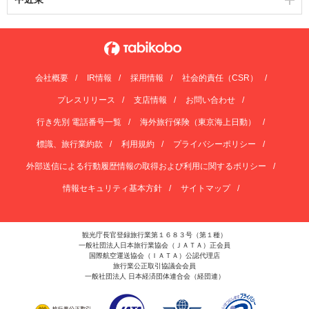
会社概要
IR情報
採用情報
社会的責任（CSR）
プレスリリース
支店情報
お問い合わせ
行き先別 電話番号一覧
海外旅行保険（東京海上日動）
標識、旅行業約款
利用規約
プライバシーポリシー
外部送信による行動履歴情報の取得および利用に関するポリシー
情報セキュリティ基本方針
サイトマップ
観光庁長官登録旅行業第１６８３号（第１種）
一般社団法人日本旅行業協会（ＪＡＴＡ）正会員
国際航空運送協会（ＩＡＴＡ）公認代理店
旅行業公正取引協議会会員
一般社団法人 日本経済団体連合会（経団連）