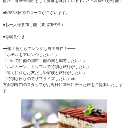
復路、近未来都市として発展を遂げているドバイへの滞在が可能！
●5/6/7/8日間のコースがございます。
●お一人様参加可能（要追加代金）
●毎朝食付き
━━旅工房ならアレンジも自由自在！━━
「ホテルをアレンジしたい！」
「ついでに他の都市、他の国も周遊したい！」
「ハネムーン、カップルで特別な旅行がしたい」
「遠くに住むお友だちや家族と旅行がしたい」
「特別な日なのでサプライズしたい」etc...
方面別専門のスタッフがお客様に本当に合った旅をご提案いたしま
す