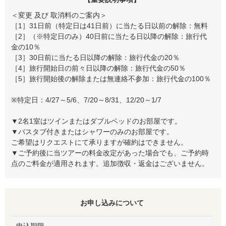
＜変更 及び 取消料のご案内＞
［1］31日前（特定日は41日前）に当たる日以前の解除：無料
［2］（※特定日のみ）40日前に当たる日以降の解除：旅行代
金の10％
［3］30日前に当たる日以降の解除：旅行代金の20％
［4］旅行開始日の前々日以降の解除：旅行代金の50％
［5］旅行開始後の解除または無連絡不参加：旅行代金の100％
※特定日：4/27～5/6、7/20～8/31、12/20～1/7
▼2名1室はツインまたはダブルベッドのお部屋です。
▼バスタブ付きまたはシャワーのみのお部屋です。
ご希望はリクエストにて承りますが確約はできません。
▼ご予約後に当ツアーの料金改定があった場合でも、ご予約時
点のご料金が適用されます。追加徴収・返金はございません。
お申し込みについて
申込期限