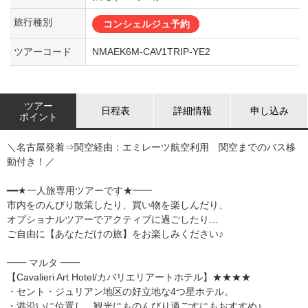
旅行種別
コンシェルジュ予約
ツアーコード
NMAEK6M-CAV1TRIP-YE2
ツアー
日程表
詳細情報
申し込み
ポイント
＼名古屋発着⇒関空経由：エミレーツ航空利用 関空までのバス移
動付き！／
━━★一人旅専用ツアーです★━━
市内をのんびり散策したり、買い物を楽しんだり、
オプショナルツアーでアクティブに過ごしたり…
ご自由に【あなただけの旅】をお楽しみください♪
━━ マルタ ━━
【Cavalieri Art Hotel/カバリエリアートホテル】★★★★
・セント・ジュリアン地区の好立地な4つ星ホテル。
・港沿いに位置し、観光にものんびり過ごすにもおすすめ♪