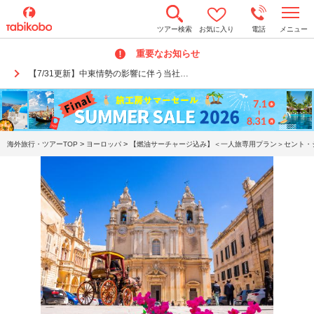
t
ツアー検索
お気に入り
電話
メニュー
o
g
重要なお知らせ
g
l
【7/31更新】中東情勢の影響に伴う当社…
e
n
a
v
i
g
a
>
>
海外旅行・ツアーTOP
ヨーロッパ
【燃油サーチャージ込み】＜一人旅専用プラン＞セント・ジュ
t
i
o
n