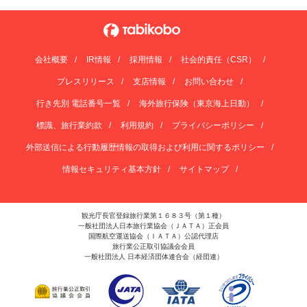
会社概要
IR情報
採用情報
社会的責任（CSR）
プレスリリース
支店情報
お問い合わせ
行き先別 電話番号一覧
海外旅行保険（東京海上日動）
標識、旅行業約款
利用規約
プライバシーポリシー
外部送信による行動履歴情報の取得および利用に関するポリシー
情報セキュリティ基本方針
サイトマップ
観光庁長官登録旅行業第１６８３号（第１種）
一般社団法人日本旅行業協会（ＪＡＴＡ）正会員
国際航空運送協会（ＩＡＴＡ）公認代理店
旅行業公正取引協議会会員
一般社団法人 日本経済団体連合会（経団連）