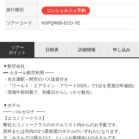
旅行種別
コンシェルジュ予約
ツアーコード
NSPQR6B-ECO-YE
ツアー
日程表
詳細情報
申し込み
ポイント
▼航空会社
━━ カタール航空利用 ━━
・名古屋駅⇔関空のバス送迎付き
・『ワールド・エアライン・アワード2025』で1位を受賞(2年連続)
・現地午前到着で、到着日からしっかり観光♪
▼ホテル
━━ バルセロナ ━━
【エコノミークラス】
弊社エコノミークラスのホテルリスト内からのお手配です。
郊外または市内の2つ星程度のホテルのいずれかになります。
※「ホテルでは寝るだけ」というお客様向けのホテルです。