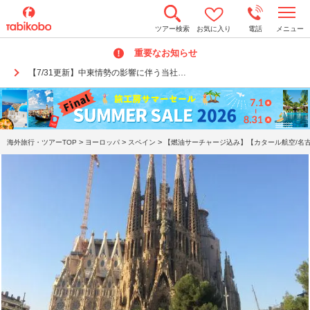
t
ツアー検索
お気に入り
電話
メニュー
o
g
重要なお知らせ
g
l
【7/31更新】中東情勢の影響に伴う当社…
e
n
a
v
i
g
a
>
>
>
海外旅行・ツアーTOP
ヨーロッパ
スペイン
【燃油サーチャージ込み】【カタール航空/名古
t
i
o
n