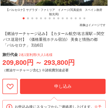
【バルセロナ】サグラダ・ファミリア イメージ(写真提供 スペイン政府
観光局)
画像はイメージです
【燃油サーチャージ込み】【カタール航空/名古屋駅⇔関空
バス送迎付】 《価格重視ホテル宿泊》 美食と情熱の都
「バルセロナ」 3泊6日
旅行代金
2名1室利用
/大人1名様
209,800円
～
293,800円
（燃油サーチャージ含む) ※諸税費別途必要
申し込み
お申込み後にスタッフからご連絡差し上げます。
※予