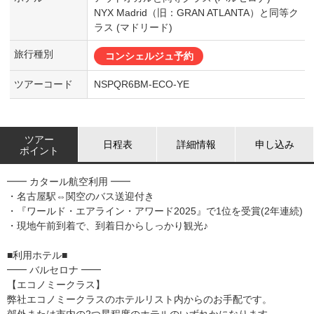
NYX Madrid（旧：GRAN ATLANTA）と同等ク
ラス (マドリード)
旅行種別
コンシェルジュ予約
ツアーコード
NSPQR6BM-ECO-YE
ツアー
日程表
詳細情報
申し込み
ポイント
━━ カタール航空利用 ━━
・名古屋駅⇔関空のバス送迎付き
・『ワールド・エアライン・アワード2025』で1位を受賞(2年連続)
・現地午前到着で、到着日からしっかり観光♪
■利用ホテル■
━━ バルセロナ ━━
【エコノミークラス】
弊社エコノミークラスのホテルリスト内からのお手配です。
郊外または市内の2つ星程度のホテルのいずれかになります。