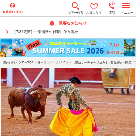
t
ツアー検索
お気に入り
電話
メニュー
o
g
重要なお知らせ
g
l
【7/31更新】中東情勢の影響に伴う当社…
e
n
a
v
i
g
a
>
>
>
海外旅行・ツアーTOP
ヨーロッパ
スペイン
【燃油サーチャージ込み】| 名古屋駅⇔関空バ
t
i
o
n