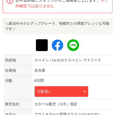
お申込み後にスタッフからご連絡差し上げます。
※予
約確定ではありません
＼延泊やホテルアップグレード、他都市との周遊アレンジも可能
です／
目的地
スペイン バルセロナスペイン マドリード
出発地
名古屋
日数
6日間
日数違い
航空会社
カタール航空（ＱＲ）指定
ホテル
アウトオガルと同等クラス (バルセロナ)