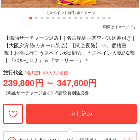
【スペイン】闘牛場/イメージ
画像はイメージです
【燃油サーチャージ込み】| 名古屋駅⇔関空バス送迎付き |
【大阪夕方発/カタール航空】【関空夜発】 ☆。価格重
視！お得に行こうスペイン6日間☆ ＊スペイン人気の2都
市『バルセロナ』＆『マドリード』＊
旅行代金
2名1室利用
/大人1名様
239,800円
～
347,800円
（燃油サーチャージ含む) ※諸税費別途必要
申し込み