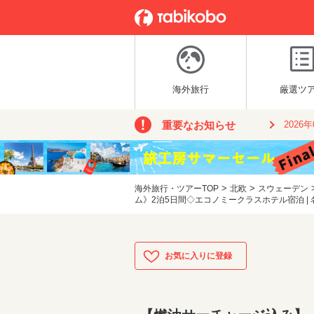
海外旅行
厳選ツ
重要なお知らせ
2026
>
>
海外旅行・ツアーTOP
北欧
スウェーデン
ム》2泊5日間◇エコノミークラスホテル宿泊 |