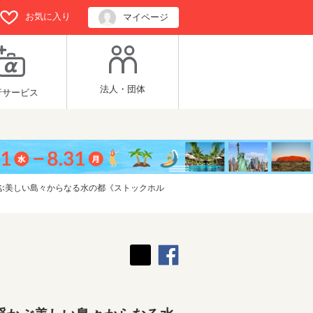
お気に入り
マイページ
法人・団体
行サービス
ぶ美しい島々からなる水の都《ストックホル