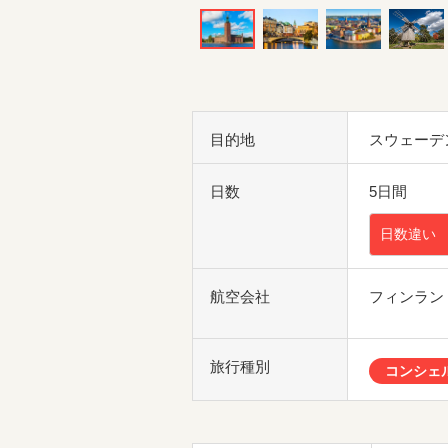
目的地
スウェーデ
日数
5日間
日数違い
航空会社
フィンラン
旅行種別
コンシェ