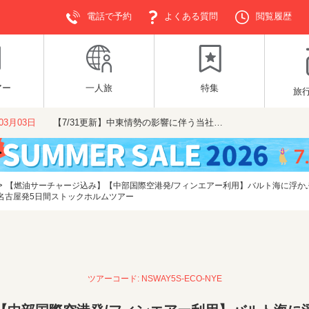
電話で予約
よくある質問
閲覧履歴
アー
一人旅
特集
旅
年03月03日
【7/31更新】中東情勢の影響に伴う当社…
>
【燃油サーチャージ込み】【中部国際空港発/フィンエアー利用】バルト海に浮か
 名古屋発5日間ストックホルムツアー
ツアーコード: NSWAY5S-ECO-NYE