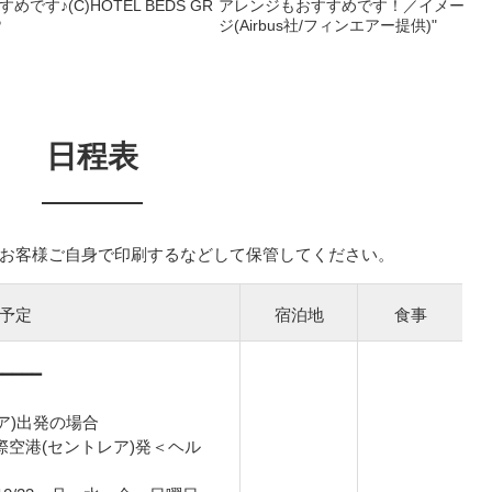
すめです♪(C)HOTEL BEDS GR
アレンジもおすすめです！／イメー
P
ジ(Airbus社/フィンエアー提供)"
日程表
お客様ご自身で印刷するなどして保管してください。
予定
宿泊地
食事
━━━━━
ア)出発の場合
部国際空港(セントレア)発＜ヘル