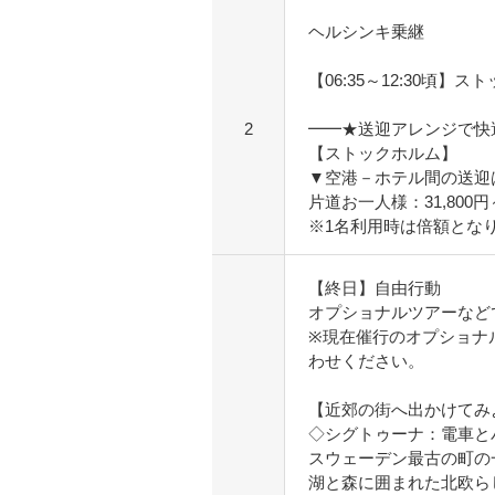
ヘルシンキ乗継
【06:35～12:30頃】
2
━━★送迎アレンジで快
【ストックホルム】
▼空港－ホテル間の送迎
片道お一人様：31,800
※1名利用時は倍額とな
【終日】自由行動
オプショナルツアーなど
※現在催行のオプショナ
わせください。
【近郊の街へ出かけてみ
◇シグトゥーナ：電車と
スウェーデン最古の町の
湖と森に囲まれた北欧ら