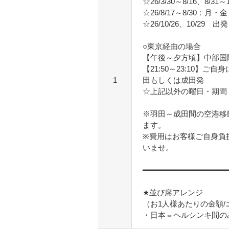
☆26/3/30～8/16、8/
☆26/8/17～8/30：月
☆26/10/26、10/29 出発
○東京経由の場合
【午後～夕方頃】中部国
【21:50～23:10】
1
田もしくは成田発
☆上記以外の曜日・期間
※羽田～成田間の空港移
ます。
※費用はお客様ご自身負
いませ。
━━━━━━━━━━━━━━━━━━
★並び席アレンジ
（お1人様あたりの金額
・日本⇔ヘルシンキ間のみ