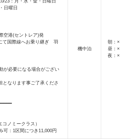
31～10/23：月・水・金・日曜日
・金・日曜日
際空港(セントレア)発
ご自身にて国際線へお乗り継ぎ 羽
朝：×
機中泊
昼：×
夜：×
動が必要になる場合がござい
担となります事ご了承くださ
━━━━━
/エコノミークラス）
可：1区間につき11,000円