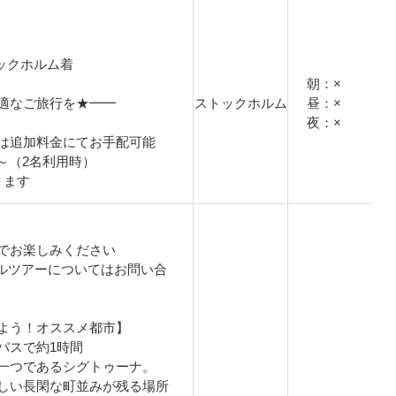
ストックホルム着
朝：×
適なご旅行を★━━
ストックホルム
昼：×
夜：×
は追加料金にてお手配可能
円～（2名利用時）
ります
でお楽しみください
ルツアーについてはお問い合
よう！オススメ都市】
バスで約1時間
一つであるシグトゥーナ。
しい長閑な町並みが残る場所