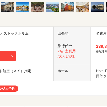
ン ストックホルム
出発地
名古屋
旅行代金
239,
2名1室利用
※燃油
/大人1名様
ド航空（ＡＹ）指定
ホテル
Hotel
同等ク
ルジュ予約