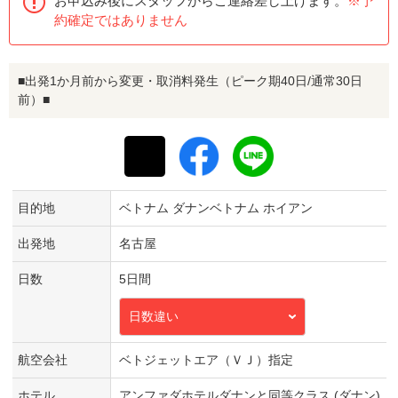
お申込み後にスタッフからご連絡差し上げます。
※予
約確定ではありません
■出発1か月前から変更・取消料発生（ピーク期40日/通常30日
前）■
目的地
ベトナム ダナンベトナム ホイアン
出発地
名古屋
日数
5日間
日数違い
航空会社
ベトジェットエア（ＶＪ）指定
ホテル
アンファダホテルダナンと同等クラス (ダナン)