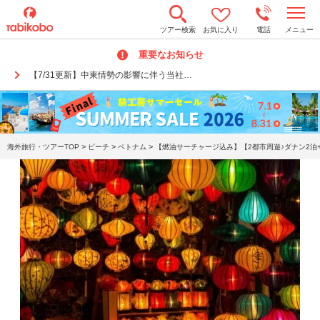
t
ツアー検索
お気に入り
電話
メニュー
o
g
重要なお知らせ
g
l
【7/31更新】中東情勢の影響に伴う当社…
e
n
a
v
i
g
a
>
>
>
海外旅行・ツアーTOP
ビーチ
ベトナム
【燃油サーチャージ込み】【2都市周遊♪ダナン2泊
t
i
o
n