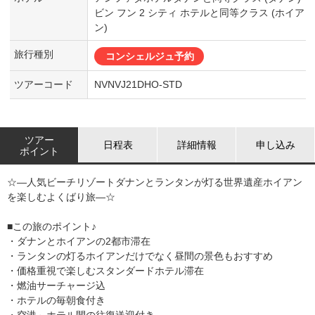
ビン フン 2 シティ ホテルと同等クラス (ホイア
ン)
旅行種別
コンシェルジュ予約
ツアーコード
NVNVJ21DHO-STD
ツアー
日程表
詳細情報
申し込み
ポイント
☆―人気ビーチリゾートダナンとランタンが灯る世界遺産ホイアン
を楽しむよくばり旅―☆
■この旅のポイント♪
・ダナンとホイアンの2都市滞在
・ランタンの灯るホイアンだけでなく昼間の景色もおすすめ
・価格重視で楽しむスタンダードホテル滞在
・燃油サーチャージ込
・ホテルの毎朝食付き
・空港～ホテル間の往復送迎付き