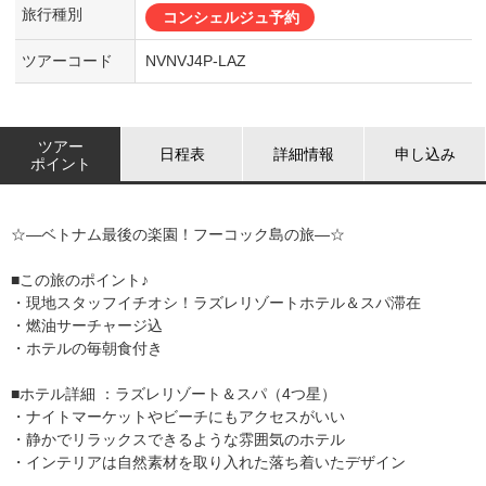
旅行種別
コンシェルジュ予約
ツアーコード
NVNVJ4P-LAZ
ツアー
日程表
詳細情報
申し込み
ポイント
☆―ベトナム最後の楽園！フーコック島の旅―☆
■この旅のポイント♪
・現地スタッフイチオシ！ラズレリゾートホテル＆スパ滞在
・燃油サーチャージ込
・ホテルの毎朝食付き
■ホテル詳細 ：ラズレリゾート＆スパ（4つ星）
・ナイトマーケットやビーチにもアクセスがいい
・静かでリラックスできるような雰囲気のホテル
・インテリアは自然素材を取り入れた落ち着いたデザイン