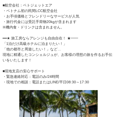
■航空会社：ベトジェットエア
・ベトナム初の民間LCC航空会社
・お手頃価格とフレンドリーなサービスが人気
・旅行代金には受託手荷物20kgが含まれます
※機内食・ドリンクは含まれません。
━━★ 旅工房ならアレンジも自由自在！ ★━━
「1泊だけ高級ホテルに泊まりたい！」
「他の都市と周遊したい！」など…
現地に精通したコンシェルジュが、お客様の理想の旅を作るお手伝
いをいたします！
■現地支店の安心サポート
・緊急連絡対応：電話のみ/24時間
・現地での相談：電話またはLINE/平日08:30～17:30