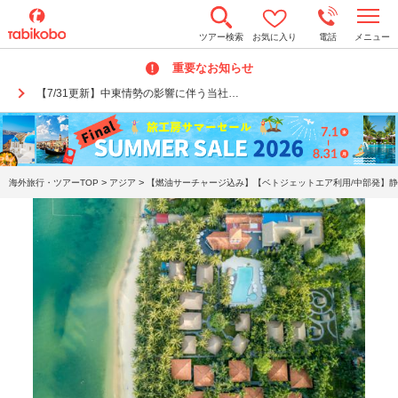
t
ツアー検索
お気に入り
電話
メニュー
o
g
重要なお知らせ
g
l
【7/31更新】中東情勢の影響に伴う当社…
e
n
a
v
i
g
a
>
>
海外旅行・ツアーTOP
アジア
【燃油サーチャージ込み】【ベトジェットエア利用/中部発】静
t
i
o
n