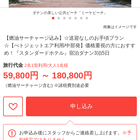
ダナンの美しい公共ビーチ「ミーケビーチ」
画像はイメージです
【燃油サーチャージ込み】☆送迎なしのお手頃プラン
☆【べトジェットエア利用/中部発】価格重視の方におすす
め！『スタンダードホテル』宿泊ダナン3泊5日
旅行代金
2名1室利用
/大人1名様
59,800円
～
180,800円
（燃油サーチャージ含む) ※諸税費別途必要
申し込み
お申込み後にスタッフからご連絡差し上げます。
※予
約確定ではありません