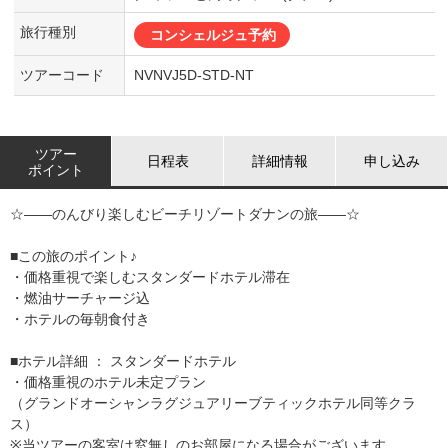
旅行種別
コンシェルジュ予約
ツアーコード
NVNVJ5D-STD-NT
ツアー
日程表
詳細情報
申し込み
ポイント
☆――のんびり楽しむビーチリゾートダナンの旅――☆
■この旅のポイント♪
・価格重視で楽しむスタンダードホテル滞在
・燃油サーチャージ込
・ホテルの毎朝食付き
■ホテル詳細 ： スタンダードホテル
・価格重視のホテル未定プラン
（グランドオーシャンラグジュアリーブティックホテル同等クラ
ス）
※当ツアーの客室は窓無しのお部屋になる場合がございます。