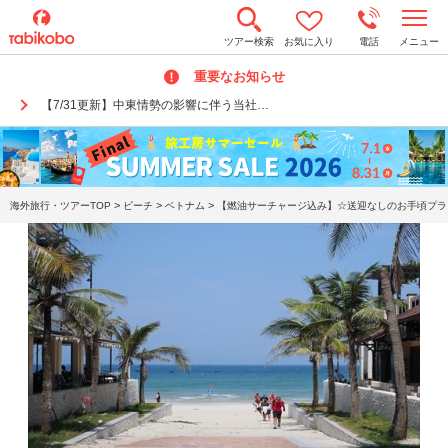
t
ツアー検索
お気に入り
電話
メニュー
o
g
重要なお知らせ
g
l
【7/31更新】中東情勢の影響に伴う当社…
e
n
a
v
i
g
a
>
>
>
海外旅行・ツアーTOP
ビーチ
ベトナム
【燃油サーチャージ込み】☆送迎なしのお手頃プラン
t
i
o
n