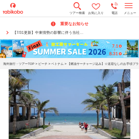
t
ツアー検索
お気に入り
電話
メニュー
o
g
重要なお知らせ
g
l
【7/31更新】中東情勢の影響に伴う当社…
e
n
a
v
i
g
a
>
>
>
海外旅行・ツアーTOP
ビーチ
ベトナム
【燃油サーチャージ込み】☆送迎なしのお手頃プラン
t
i
o
n