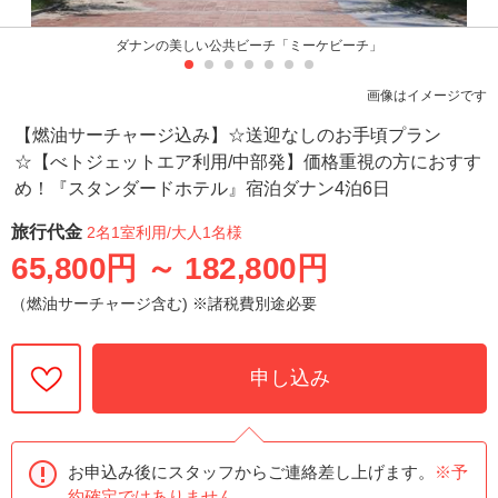
ダナンの美しい公共ビーチ「ミーケビーチ」
画像はイメージです
【燃油サーチャージ込み】☆送迎なしのお手頃プラン
☆【べトジェットエア利用/中部発】価格重視の方におすす
め！『スタンダードホテル』宿泊ダナン4泊6日
旅行代金
2名1室利用
/大人1名様
65,800円
～
182,800円
（燃油サーチャージ含む) ※諸税費別途必要
申し込み
お申込み後にスタッフからご連絡差し上げます。
※予
約確定ではありません