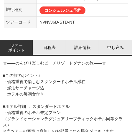
旅行種別
コンシェルジュ予約
ツアーコード
NVNVJ6D-STD-NT
ツアー
日程表
詳細情報
申し込み
ポイント
☆――のんびり楽しむビーチリゾートダナンの旅――☆
■この旅のポイント♪
・価格重視で楽しむスタンダードホテル滞在
・燃油サーチャージ込
・ホテルの毎朝食付き
■ホテル詳細 ： スタンダードホテル
・価格重視のホテル未定プラン
（グランドオーシャンラグジュアリーブティックホテル同等クラ
ス）
※当ツアーの客室は窓無しのお部屋になる場合がございます。