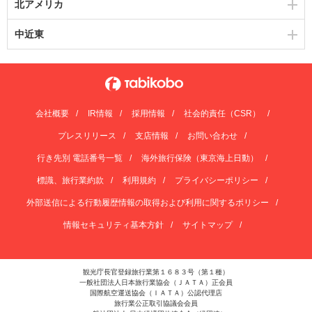
北アメリカ
中近東
会社概要
IR情報
採用情報
社会的責任（CSR）
プレスリリース
支店情報
お問い合わせ
行き先別 電話番号一覧
海外旅行保険（東京海上日動）
標識、旅行業約款
利用規約
プライバシーポリシー
外部送信による行動履歴情報の取得および利用に関するポリシー
情報セキュリティ基本方針
サイトマップ
観光庁長官登録旅行業第１６８３号（第１種）
一般社団法人日本旅行業協会（ＪＡＴＡ）正会員
国際航空運送協会（ＩＡＴＡ）公認代理店
旅行業公正取引協議会会員