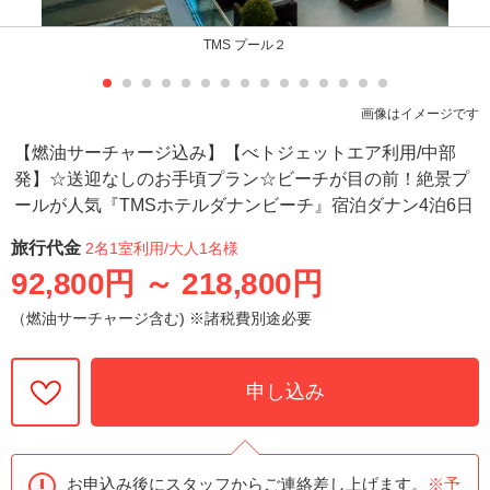
TMS プール２
画像はイメージです
【燃油サーチャージ込み】【べトジェットエア利用/中部
発】☆送迎なしのお手頃プラン☆ビーチが目の前！絶景プ
ールが人気『TMSホテルダナンビーチ』宿泊ダナン4泊6日
旅行代金
2名1室利用
/大人1名様
92,800円
～
218,800円
（燃油サーチャージ含む) ※諸税費別途必要
申し込み
お申込み後にスタッフからご連絡差し上げます。
※予