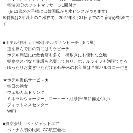
・毎泊30分のフットマッサージ1回付き
(6-11歳のお子様には韓国風かき氷ビンスがつきます)
※特典は2泊以上のご滞在で、2027年3月31日までのご宿泊が対象で
す
■ホテル詳細 ： TMSホテルダナンビーチ（5つ星）
・道を挟んで目の前にはミケビーチ
・ホテル周辺には飲食店も多く、街歩きにも便利な立地
・朝食やスパなど施設も充実しており、ホテルライフも満喫できる
・ゆったりお寛ぎいただける45平米のお部屋は全室バルコニー付き
★ホテル提供サービス★
・毎日の朝食
・ウェルカムドリンク
・ミネラルウォーター、コーヒー・紅茶(部屋に備え付け)
・フィットネスセンター
・WIFI
■航空会社：ベトジェットエア
・ベトナム初の民間LCC航空会社