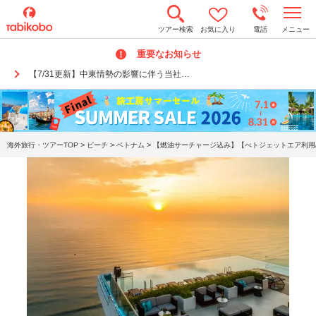
t
ツアー検索
お気に入り
電話
メニュー
o
g
重要なお知らせ
g
l
【7/31更新】中東情勢の影響に伴う当社…
e
n
a
v
i
g
a
>
>
>
海外旅行・ツアーTOP
ビーチ
ベトナム
【燃油サーチャージ込み】【べトジェットエア利用/
t
i
o
n