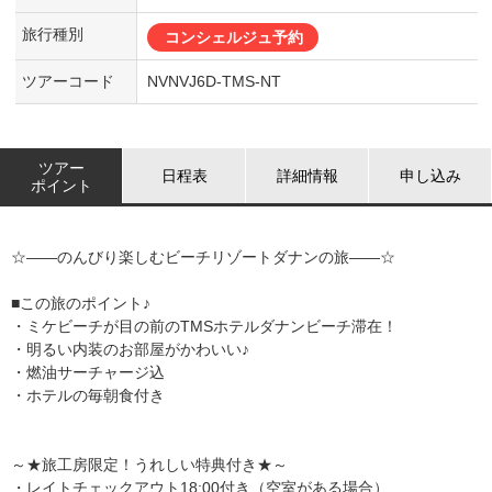
旅行種別
コンシェルジュ予約
ツアーコード
NVNVJ6D-TMS-NT
ツアー
日程表
詳細情報
申し込み
ポイント
☆――のんびり楽しむビーチリゾートダナンの旅――☆
■この旅のポイント♪
・ミケビーチが目の前のTMSホテルダナンビーチ滞在！
・明るい内装のお部屋がかわいい♪
・燃油サーチャージ込
・ホテルの毎朝食付き
～★旅工房限定！うれしい特典付き★～
・レイトチェックアウト18:00付き（空室がある場合）