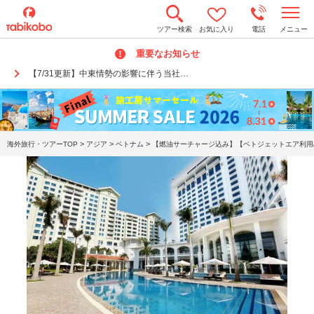
t
ツアー検索
お気に入り
電話
メニュー
o
g
重要なお知らせ
g
l
【7/31更新】中東情勢の影響に伴う当社…
e
n
a
v
i
g
a
>
>
>
海外旅行・ツアーTOP
アジア
ベトナム
【燃油サーチャージ込み】【ベトジェットエア利用/
t
i
o
n