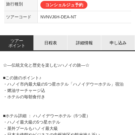
旅行種別
コンシェルジュ予約
ツアーコード
NVNVJ6H-DEA-NT
ツアー
日程表
詳細情報
申し込み
ポイント
☆―伝統文化と歴史を楽しむ♪ハノイの旅―☆
■この旅のポイント♪
・ハノイ市内最大級の5つ星ホテル「ハノイデウーホテル」宿泊
・燃油サーチャージ込
・ホテルの毎朝食付き
■ホテル詳細 ： ハノイデウーホテル（5つ星）
・ハノイ最大級の5つ星ホテル
・屋外プールもハノイ最大級
・日本大使館やビジネスの中枢地区や観光地も近い