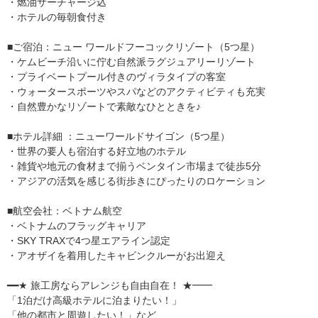
・燃油サーチャージ込
・ホテルの毎朝食付き
■ご宿泊：ニュー ワールドフーコックリゾート（5つ星）
・ケムビーチ沿いに佇む自然派ラグジュアリーリゾート
・プライベートプール付きのヴィラタイプの客室
・ウォータースポーツやスパなどのアクティビティも充実
・自然豊かなリゾートで素敵なひとときを♪
■ホテル詳細 ：ニューワールドサイゴン（5つ星）
・世界の要人も宿泊する好立地のホテル
・雑貨や地元の食材まで揃うベンタイン市場まで徒歩5分
・アジアの活気を感じる街歩きにぴったりのロケーション
■航空会社：ベトナム航空
・ベトナムのフラッグキャリア
・SKY TRAXで4つ星エアライン認定
・アオザイを着用したキャビンクルーがお出迎え
━━★ 旅工房ならアレンジも自由自在！ ★━━
「1泊だけ高級ホテルに泊まりたい！」
「他の都市と周遊したい！」など…