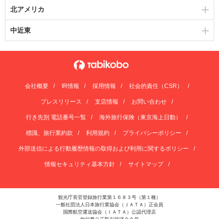
北アメリカ
中近東
会社概要
IR情報
採用情報
社会的責任（CSR）
プレスリリース
支店情報
お問い合わせ
行き先別 電話番号一覧
海外旅行保険（東京海上日動）
標識、旅行業約款
利用規約
プライバシーポリシー
外部送信による行動履歴情報の取得および利用に関するポリシー
情報セキュリティ基本方針
サイトマップ
観光庁長官登録旅行業第１６８３号（第１種）
一般社団法人日本旅行業協会（ＪＡＴＡ）正会員
国際航空運送協会（ＩＡＴＡ）公認代理店