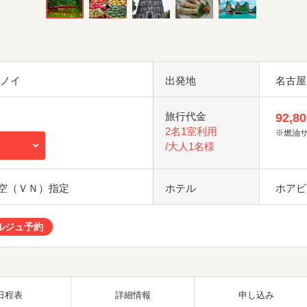
ハノイ
出発地
名古屋
旅行代金
92,80
2名1室利用
※燃油
/大人1名様
空（ＶＮ）指定
ホテル
ホアビ
ルジュ予約
日程表
詳細情報
申し込み