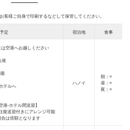
お客様ご自身で印刷するなどして保管してください。
予定
宿泊地
食事
には空港へお越しください
出発
到着
朝：×
ハノイ
昼：×
ホテルへ
夜：×
空港-ホテル間送迎】
円で往復送迎付きにアレンジ可能
場合は倍額となります