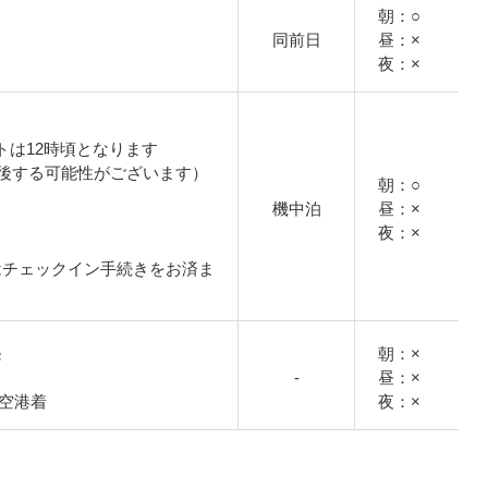
朝：○
同前日
昼：×
夜：×
トは12時頃となります
後する可能性がございます）
朝：○
機中泊
昼：×
夜：×
はチェックイン手続きをお済ま
発
朝：×
-
昼：×
国際空港着
夜：×