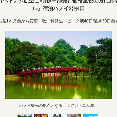
【ベトナム航空ご利用/中部発】価格重視の方にお
ル』宿泊ハノイ2泊4日
出発1か月前から変更・取消料発生（ピーク期40日/通常30日前
ハノイ観光の拠点となる「ホアンキエム湖」