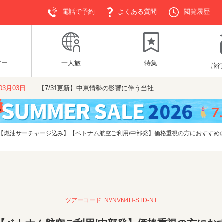
電話で予約
よくある質問
閲覧履歴
アー
一人旅
特集
旅
年03月03日
【7/31更新】中東情勢の影響に伴う当社…
【燃油サーチャージ込み】【ベトナム航空ご利用/中部発】価格重視の方におすすめの
ツアーコード: NVNVN4H-STD-NT