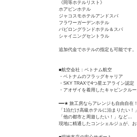
《同等ホテルリスト》
ホアビンホテル
ジャコスモホテルアンドスパ
フラワーガーデンホテル
バビロングランドホテル＆スパ
シャイニングセントラル
追加代金でホテルの指定も可能です。
■航空会社：ベトナム航空
・ベトナムのフラッグキャリア
・SKY TRAXで4つ星エアライン認定
・アオザイを着用したキャビンクルー
━━★ 旅工房ならアレンジも自由自在！
「1泊だけ高級ホテルに泊まりたい！
「他の都市と周遊したい！」など…
現地に精通したコンシェルジュが、お
■現地支店の安心サポート