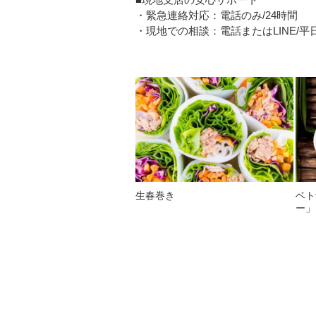
・緊急連絡対応：電話のみ/24時間
・現地での相談：電話またはLINE/平日08
生春巻き
ベト
ー」