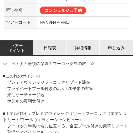
旅行種別
コンシェルジュ予約
ツアーコード
NVNVN4P-PRE
ツアー
日程表
詳細情報
申し込み
ポイント
☆―ベトナム最後の楽園！フーコック島の旅―☆
■この旅のポイント♪
・プレミアヴィレッジフーコックリゾート滞在
・プライベートプール付きの広々270平米の客室
・燃油サーチャージ込
・ホテルの毎朝食付き
■ホテル詳細 ：プレミアヴィレッジリゾートフーコック（エデンリ
トリート/プールヴィラオーシャンビュー）
・フーコック半島の端に位置する、全室プール付きの豪華リゾート
・贅沢なスパインクルーシブ♪