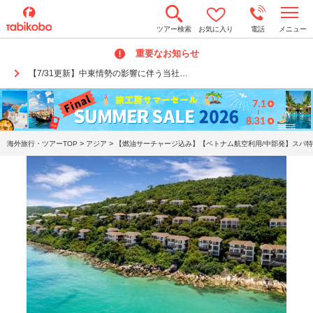
t
ツアー検索
お気に入り
電話
メニュー
o
g
重要なお知らせ
g
l
【7/31更新】中東情勢の影響に伴う当社…
e
n
a
v
i
g
a
>
>
海外旅行・ツアーTOP
アジア
【燃油サーチャージ込み】【ベトナム航空利用/中部発】スパ特
t
i
o
n