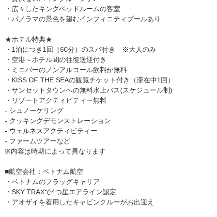
・広々したキングベッドルームの客室
・パノラマの景色を望むインフィニティプールあり
★ホテル特典★
・1泊につき1回（60分）のスパ付き ※大人のみ
・空港～ホテル間の往復送迎付き
・ミニバーのノンアルコール飲料が無料
・KISS OF THE SEAの観覧チケット付き（滞在中1回）
・サンセットタウンへの無料水上バス(スケジュール制)
・リゾートアクティビティー無料
- シュノーケリング
- クッキングデモンストレーション
- ウェルネスアクティビティー
- ファームツアーなど
※内容は時期によって異なります
■航空会社：ベトナム航空
・ベトナムのフラッグキャリア
・SKY TRAXで4つ星エアライン認定
・アオザイを着用したキャビンクルーがお出迎え