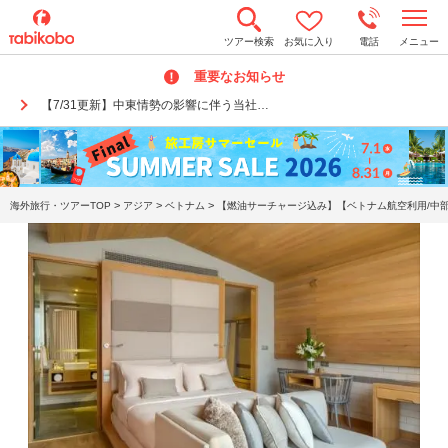
t
ツアー検索
お気に入り
電話
メニュー
o
g
重要なお知らせ
g
l
【7/31更新】中東情勢の影響に伴う当社…
e
n
a
v
i
g
a
>
>
>
海外旅行・ツアーTOP
アジア
ベトナム
【燃油サーチャージ込み】【ベトナム航空利用/中部
t
i
o
n