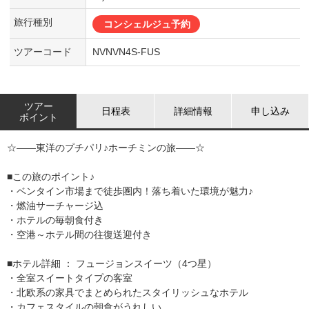
旅行種別
コンシェルジュ予約
ツアーコード
NVNVN4S-FUS
ツアー
日程表
詳細情報
申し込み
ポイント
☆――東洋のプチパリ♪ホーチミンの旅――☆
■この旅のポイント♪
・ベンタイン市場まで徒歩圏内！落ち着いた環境が魅力♪
・燃油サーチャージ込
・ホテルの毎朝食付き
・空港～ホテル間の往復送迎付き
■ホテル詳細 ： フュージョンスイーツ（4つ星）
・全室スイートタイプの客室
・北欧系の家具でまとめられたスタイリッシュなホテル
・カフェスタイルの朝食がうれしい