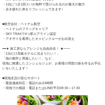
・1泊につき1回スパが無料で受けられるのが最大の魅力
・歩き疲れた体をリフレッシュできます♪
■航空会社：ベトナム航空
・ベトナムのフラッグキャリア
・SKY TRAXで4つ星エアライン認定
・アオザイを着用したキャビンクルーがお出迎え
━━★ 旅工房ならアレンジも自由自在！ ★━━
「1泊だけ高級ホテルに泊まりたい！」
「他の都市と周遊したい！」など…
現地に精通したコンシェルジュが、お客様の理想の旅を作るお手伝
いをいたします！
■現地支店の安心サポート
・緊急連絡対応：電話のみ/24時間
・現地での相談：電話またはLINE/平日08:30～17:30