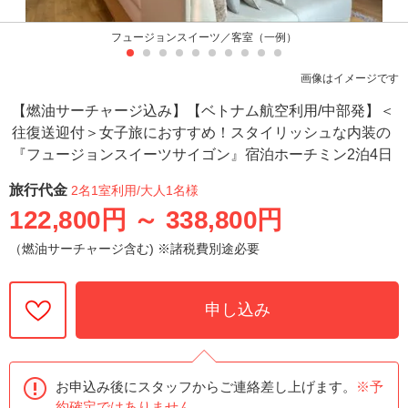
フュージョンスイーツ／客室（一例）
画像はイメージです
【燃油サーチャージ込み】【ベトナム航空利用/中部発】＜
往復送迎付＞女子旅におすすめ！スタイリッシュな内装の
『フュージョンスイーツサイゴン』宿泊ホーチミン2泊4日
旅行代金
2名1室利用
/大人1名様
122,800円
～
338,800円
（燃油サーチャージ含む) ※諸税費別途必要
申し込み
お申込み後にスタッフからご連絡差し上げます。
※予
約確定ではありません