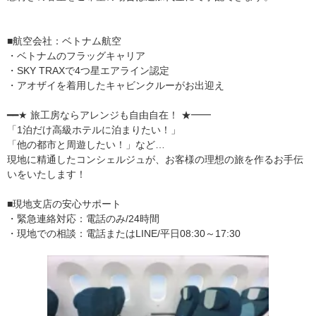
■航空会社：ベトナム航空
・ベトナムのフラッグキャリア
・SKY TRAXで4つ星エアライン認定
・アオザイを着用したキャビンクルーがお出迎え
━━★ 旅工房ならアレンジも自由自在！ ★━━
「1泊だけ高級ホテルに泊まりたい！」
「他の都市と周遊したい！」など…
現地に精通したコンシェルジュが、お客様の理想の旅を作るお手伝
いをいたします！
■現地支店の安心サポート
・緊急連絡対応：電話のみ/24時間
・現地での相談：電話またはLINE/平日08:30～17:30