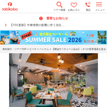
t
ツアー検索
お気に入り
電話
メニュー
o
g
重要なお知らせ
g
l
【7/31更新】中東情勢の影響に伴う当社…
e
n
a
v
i
g
a
>
>
>
海外旅行・ツアーTOP
ビーチ
ベトナム
【燃油サーチャージ込み】＜3つの世界遺産を巡る！
t
i
o
n