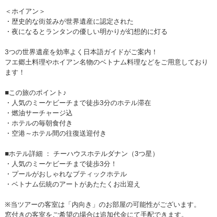
＜ホイアン＞
・歴史的な街並みが世界遺産に認定された
・夜になるとランタンの優しい明かりが幻想的に灯る
3つの世界遺産を効率よく日本語ガイドがご案内！
フエ郷土料理やホイアン名物のベトナム料理などをご用意しており
ます！
■この旅のポイント♪
・人気のミーケビーチまで徒歩3分のホテル滞在
・燃油サーチャージ込
・ホテルの毎朝食付き
・空港～ホテル間の往復送迎付き
■ホテル詳細 ： チーハウスホテルダナン（3つ星）
・人気のミーケビーチまで徒歩3分！
・プールがおしゃれなブティックホテル
・ベトナム伝統のアートがあたたくお出迎え
※当ツアーの客室は「内向き」のお部屋の可能性がございます。
窓付きの客室をご希望の場合は追加代金にて手配できます。