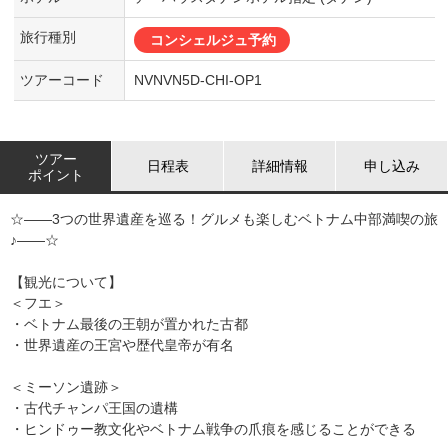
旅行種別
コンシェルジュ予約
ツアーコード
NVNVN5D-CHI-OP1
ツアー
日程表
詳細情報
申し込み
ポイント
☆――3つの世界遺産を巡る！グルメも楽しむベトナム中部満喫の旅
♪――☆
【観光について】
＜フエ＞
・ベトナム最後の王朝が置かれた古都
・世界遺産の王宮や歴代皇帝が有名
＜ミーソン遺跡＞
・古代チャンパ王国の遺構
・ヒンドゥー教文化やベトナム戦争の爪痕を感じることができる