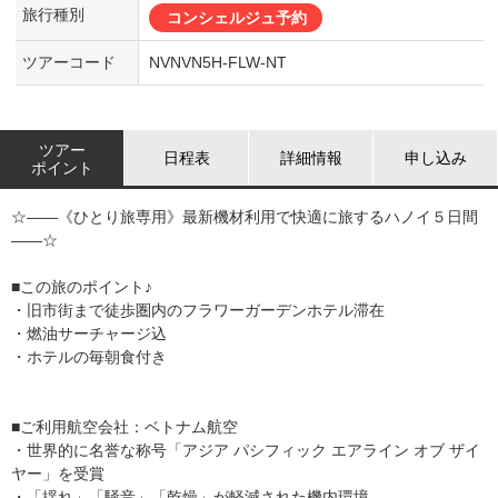
旅行種別
コンシェルジュ予約
ツアーコード
NVNVN5H-FLW-NT
ツアー
日程表
詳細情報
申し込み
ポイント
☆――《ひとり旅専用》最新機材利用で快適に旅するハノイ５日間
――☆
■この旅のポイント♪
・旧市街まで徒歩圏内のフラワーガーデンホテル滞在
・燃油サーチャージ込
・ホテルの毎朝食付き
■ご利用航空会社：ベトナム航空
・世界的に名誉な称号「アジア パシフィック エアライン オブ ザイ
ヤー」を受賞
・「揺れ」「騒音」「乾燥」が軽減された機内環境