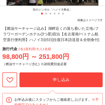
街のシンボル「ハノイ大教会」
画像はイメージです
【燃油サーチャージ込み】湖畔近くの落ち着いた立地♪フ
ラワーガーデンホテル(3つ星)宿泊【名古屋発/ベトナム航
空直行便利用】ハノイ3泊5日[往復日本語送迎＆全朝食付]
旅行代金
2名1室利用
/大人1名様
98,800円
～
251,800円
（燃油サーチャージ含む) ※諸税費別途必要
申し込み
お申込み後にスタッフからご連絡差し上げます。
※予
約確定ではありません