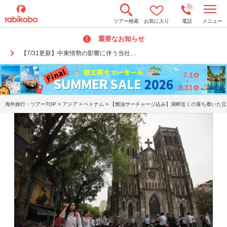
t
ツアー検索
お気に入り
電話
メニュー
o
g
重要なお知らせ
g
l
【7/31更新】中東情勢の影響に伴う当社…
e
n
a
v
i
g
a
>
>
>
海外旅行・ツアーTOP
アジア
ベトナム
【燃油サーチャージ込み】湖畔近くの落ち着いた立地♪
t
i
o
n