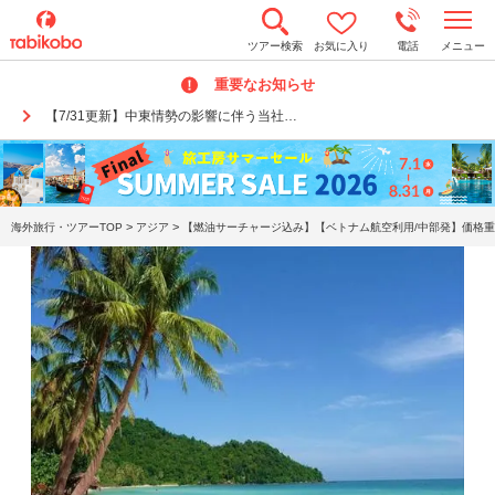
t
ツアー検索
お気に入り
電話
メニュー
o
g
重要なお知らせ
g
l
【7/31更新】中東情勢の影響に伴う当社…
e
n
a
v
i
g
a
>
>
海外旅行・ツアーTOP
アジア
【燃油サーチャージ込み】【ベトナム航空利用/中部発】価格重
t
i
o
n