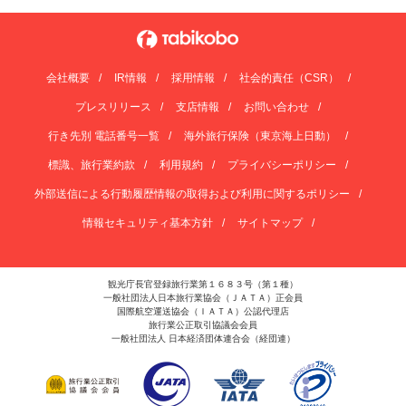
会社概要
IR情報
採用情報
社会的責任（CSR）
プレスリリース
支店情報
お問い合わせ
行き先別 電話番号一覧
海外旅行保険（東京海上日動）
標識、旅行業約款
利用規約
プライバシーポリシー
外部送信による行動履歴情報の取得および利用に関するポリシー
情報セキュリティ基本方針
サイトマップ
観光庁長官登録旅行業第１６８３号（第１種）
一般社団法人日本旅行業協会（ＪＡＴＡ）正会員
国際航空運送協会（ＩＡＴＡ）公認代理店
旅行業公正取引協議会会員
一般社団法人 日本経済団体連合会（経団連）