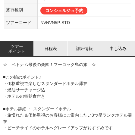
旅行種別
コンシェルジュ予約
ツアーコード
NVNVN5P-STD
ツアー
日程表
詳細情報
申し込み
ポイント
☆―ベトナム最後の楽園！フーコック島の旅―☆
■この旅のポイント♪
・価格重視で楽しむスタンダードホテル滞在
・燃油サーチャージ込
・ホテルの毎朝食付き
■ホテル詳細 ： スタンダードホテル
・旅慣れた＆価格重視のお客様にご案内したい3つ星ランクホテル滞
在
・ビーチサイドのホテルへグレードアップがおすすめです