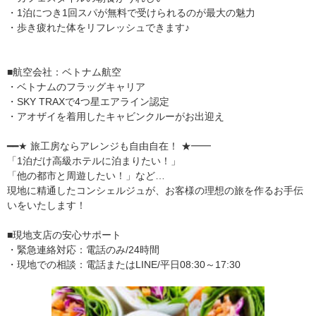
・1泊につき1回スパが無料で受けられるのが最大の魅力
・歩き疲れた体をリフレッシュできます♪
■航空会社：ベトナム航空
・ベトナムのフラッグキャリア
・SKY TRAXで4つ星エアライン認定
・アオザイを着用したキャビンクルーがお出迎え
━━★ 旅工房ならアレンジも自由自在！ ★━━
「1泊だけ高級ホテルに泊まりたい！」
「他の都市と周遊したい！」など…
現地に精通したコンシェルジュが、お客様の理想の旅を作るお手伝
いをいたします！
■現地支店の安心サポート
・緊急連絡対応：電話のみ/24時間
・現地での相談：電話またはLINE/平日08:30～17:30