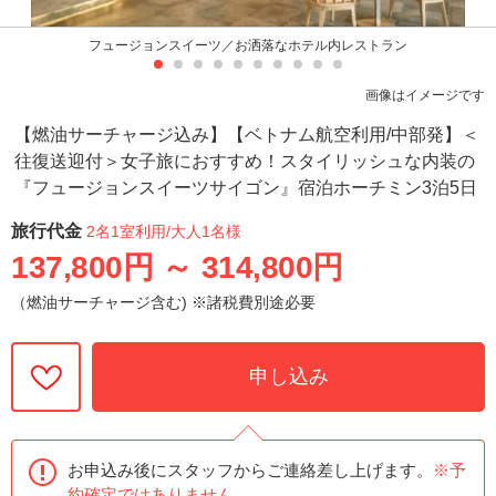
フュージョンスイーツ／お洒落なホテル内レストラン
画像はイメージです
【燃油サーチャージ込み】【ベトナム航空利用/中部発】＜
往復送迎付＞女子旅におすすめ！スタイリッシュな内装の
『フュージョンスイーツサイゴン』宿泊ホーチミン3泊5日
旅行代金
2名1室利用
/大人1名様
137,800円
～
314,800円
（燃油サーチャージ含む) ※諸税費別途必要
申し込み
お申込み後にスタッフからご連絡差し上げます。
※予
約確定ではありません