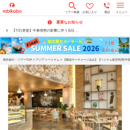
t
ツアー検索
お気に入り
電話
メニュー
o
g
重要なお知らせ
g
l
【7/31更新】中東情勢の影響に伴う当社…
e
n
a
v
i
g
a
>
>
>
海外旅行・ツアーTOP
アジア
ベトナム
【燃油サーチャージ込み】【ベトナム航空利用/中部
t
i
o
n