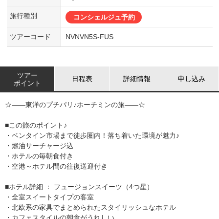
旅行種別
コンシェルジュ予約
ツアーコード
NVNVN5S-FUS
ツアー
日程表
詳細情報
申し込み
ポイント
☆――東洋のプチパリ♪ホーチミンの旅――☆
■この旅のポイント♪
・ベンタイン市場まで徒歩圏内！落ち着いた環境が魅力♪
・燃油サーチャージ込
・ホテルの毎朝食付き
・空港～ホテル間の往復送迎付き
■ホテル詳細 ： フュージョンスイーツ（4つ星）
・全室スイートタイプの客室
・北欧系の家具でまとめられたスタイリッシュなホテル
・カフェスタイルの朝食がうれしい