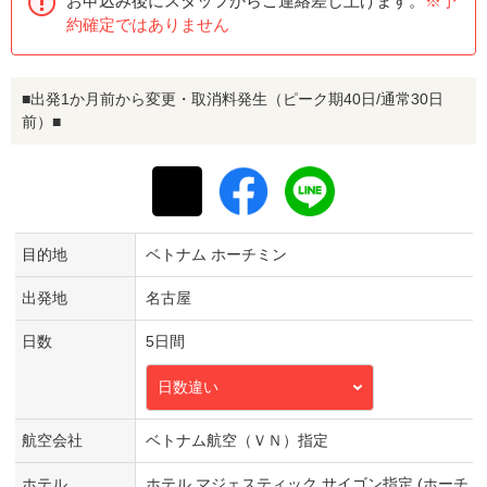
お申込み後にスタッフからご連絡差し上げます。
※予
約確定ではありません
■出発1か月前から変更・取消料発生（ピーク期40日/通常30日
前）■
目的地
ベトナム ホーチミン
出発地
名古屋
日数
5日間
日数違い
航空会社
ベトナム航空（ＶＮ）指定
ホテル
ホテル マジェスティック サイゴン指定 (ホーチ