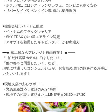
・ホテル周辺にはレストランやカフェ、コンビニも多く安心
・リバーサイドやベンタイン市場にも徒歩圏内
■航空会社：ベトナム航空
・ベトナムのフラッグキャリア
・SKY TRAXで4つ星エアライン認定
・アオザイを着用したキャビンクルーがお出迎え
━━★ 旅工房ならアレンジも自由自在！ ★━━
「1泊だけ高級ホテルに泊まりたい！」
「他の都市と周遊したい！」など…
現地に精通したコンシェルジュが、お客様の理想の旅を作るお手伝
いをいたします！
■現地支店の安心サポート
・緊急連絡対応：電話のみ/24時間
・現地での相談：電話またはLINE/平日08:30～17:30