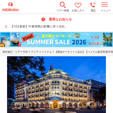
t
ツアー検索
お気に入り
電話
メニュー
o
g
重要なお知らせ
g
l
【7/31更新】中東情勢の影響に伴う当社…
e
n
a
v
i
g
a
>
>
>
海外旅行・ツアーTOP
アジア
ベトナム
【燃油サーチャージ込み】【ベトナム航空利用/中部
t
i
o
n