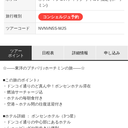
ミン)
旅行種別
コンシェルジュ予約
ツアーコード
NVNVN5S-MJS
ツアー
日程表
詳細情報
申し込み
ポイント
☆――東洋のプチパリ♪ホーチミンの旅――☆
■この旅のポイント♪
・ドンコイ通りのど真ん中！ボンセンホテル滞在
・燃油サーチャージ込
・ホテルの毎朝食付き
・空港～ホテル間の往復送迎付き
■ホテル詳細 ： ボンセンホテル（3つ星）
・ドンコイ通りの中心部にあるホテル
・ショッピングや街歩きに便利