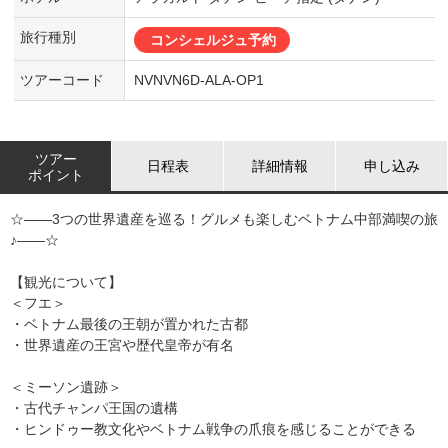
旅行種別
コンシェルジュ予約
ツアーコード
NVNVN6D-ALA-OP1
ツアー
日程表
詳細情報
申し込み
ポイント
☆――3つの世界遺産を巡る！グルメも楽しむベトナム中部満喫の旅
♪――☆
【観光について】
＜フエ＞
・ベトナム最後の王朝が置かれた古都
・世界遺産の王宮や歴代皇帝が有名
＜ミーソン遺跡＞
・古代チャンパ王国の遺構
・ヒンドゥー教文化やベトナム戦争の爪痕を感じることができる