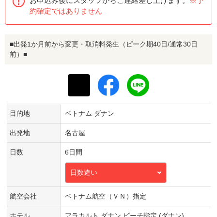
お申込み後にスタッフからご連絡差し上げます。
※予
約確定ではありません
■出発1か月前から変更・取消料発生（ピーク期40日/通常30日
前）■
目的地
ベトナム ダナン
出発地
名古屋
日数
6日間
日数違い
航空会社
ベトナム航空（ＶＮ）指定
ホテル
アラカルト ダナン ビーチ指定 (ダナン)