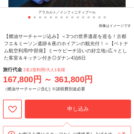
アラカルト／インフィニティプール
画像はイメージです
【燃油サーチャージ込み】＜3つの世界遺産を巡る！古都
フエ＆ミーソン遺跡＆夜のホイアンの観光付！＞【ベトナ
ム航空利用/中部発】ミーケビーチ沿いの好立地♪広々とし
た客室＆キッチン付き◎ダナン4泊6日
旅行代金
2名1室利用
/大人1名様
167,800円
～
361,800円
（燃油サーチャージ含む) ※諸税費別途必要
申し込み