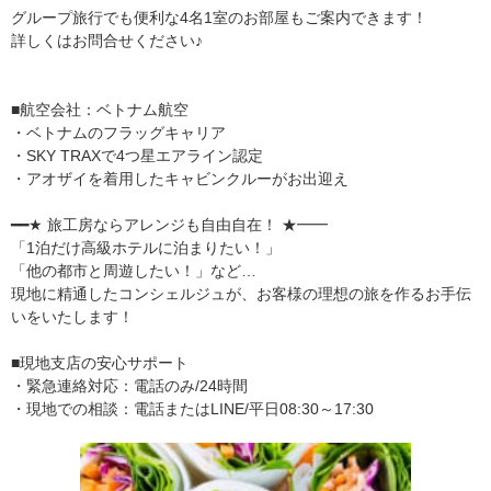
グループ旅行でも便利な4名1室のお部屋もご案内できます！
詳しくはお問合せください♪
■航空会社：ベトナム航空
・ベトナムのフラッグキャリア
・SKY TRAXで4つ星エアライン認定
・アオザイを着用したキャビンクルーがお出迎え
━━★ 旅工房ならアレンジも自由自在！ ★━━
「1泊だけ高級ホテルに泊まりたい！」
「他の都市と周遊したい！」など…
現地に精通したコンシェルジュが、お客様の理想の旅を作るお手伝
いをいたします！
■現地支店の安心サポート
・緊急連絡対応：電話のみ/24時間
・現地での相談：電話またはLINE/平日08:30～17:30