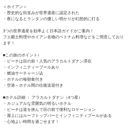
＜ホイアン＞
・歴史的な街並みが世界遺産に認定された
・夜になるとランタンの優しい明かりが幻想的に灯る
3つの世界遺産を効率よく日本語ガイドがご案内！
フエ郷土料理やホイアン名物のベトナム料理などをご用意しており
ます！
■この旅のポイント♪
・ビーチは目の前！人気のアラカルトダナン滞在
・インフィニティープールあり
・燃油サーチャージ込
・ホテルの毎朝食付き
・空港～ホテル間の往復送迎付き
■ホテル詳細 ： アラカルトダナン（4つ星）
・カジュアルな雰囲気の明るいホテル
・ビーチは道を挟んで目の前で便利なロケーション
・屋上にはルーフトップバーとインフィニティプールがある
・心地よい時間を過ごせます！