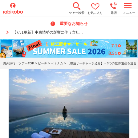
t
ツアー検索
お気に入り
電話
メニュー
o
g
重要なお知らせ
g
l
【7/31更新】中東情勢の影響に伴う当社…
e
n
a
v
i
g
a
>
>
>
海外旅行・ツアーTOP
ビーチ
ベトナム
【燃油サーチャージ込み】＜3つの世界遺産を巡る！
t
i
o
n