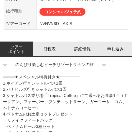
旅行種別
コンシェルジュ予約
ツアーコード
NVNVN6D-LAX-S
ツアー
日程表
詳細情報
申し込み
ポイント
☆――のんびり楽しむビーチリゾートダナンの旅――☆
━━━━━★スペシャル特典付き★━━━━━
1.ホイアン行きシャトルバス1回
2.バナヒルズ行きシャトルバス1回
3.シャトルバス乗り場「Tropical Coffee」にて選べるお食事1回（ミ
ークアン、フォーボー、ブンティットヌーン、ガーコーサ―コム、
ベトナムコーヒー）
4.ベトナムのお土産セットプレゼント
・リメイクフィードバッグ
・ベトナムビール3種セット