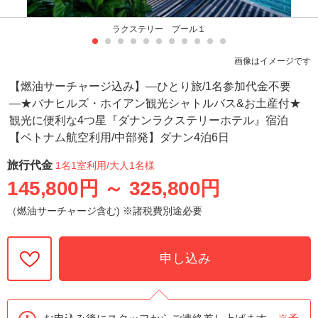
ラクステリー プール１
画像はイメージです
【燃油サーチャージ込み】―ひとり旅/1名参加代金不要
―★バナヒルズ・ホイアン観光シャトルバス&お土産付★
観光に便利な4つ星『ダナンラクステリーホテル』宿泊
【ベトナム航空利用/中部発】ダナン4泊6日
旅行代金
1名1室利用
/大人1名様
145,800円
～
325,800円
（燃油サーチャージ含む) ※諸税費別途必要
申し込み