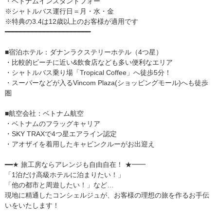
・ベトナムインスタントフォー
※シャトルバス運行日＝月・水・金
※特典の3.4は12歳以上のお客様が適用です
━━━━━━━━━━━━━━━━━━━━━━
■宿泊ホテル：ダナンラクステリーホテル（4つ星）
・比較的ビーチに近い&飲食店なども多い便利なエリア
・シャトルバス乗り場「Tropical Coffee」へ徒歩5分！
・スーパーなどが入るVincom Plaza(ショッピングモール)へも徒歩
圏
■航空会社：ベトナム航空
・ベトナムのフラッグキャリア
・SKY TRAXで4つ星エアライン認定
・アオザイを着用したキャビンクルーがお出迎え
━━★ 旅工房ならアレンジも自由自在！ ★━━
「1泊だけ高級ホテルに泊まりたい！」
「他の都市と周遊したい！」など…
現地に精通したコンシェルジュが、お客様の理想の旅を作るお手伝
いをいたします！