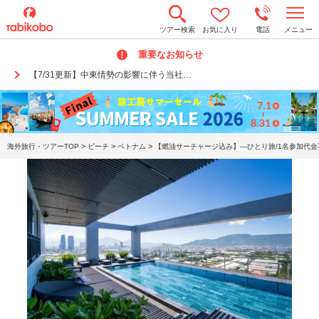
t
ツアー検索
お気に入り
電話
メニュー
o
g
重要なお知らせ
g
l
【7/31更新】中東情勢の影響に伴う当社…
e
n
a
v
i
g
a
>
>
>
海外旅行・ツアーTOP
ビーチ
ベトナム
【燃油サーチャージ込み】―ひとり旅/1名参加代金
t
i
o
n