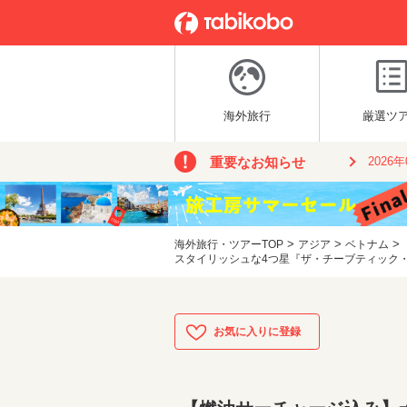
海外旅行
厳選ツ
重要なお知らせ
2026
>
>
>
海外旅行・ツアーTOP
アジア
ベトナム
スタイリッシュな4つ星『ザ・チーブティック・