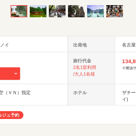
ハノイ
出発地
名古屋
旅行代金
134,
2名1室利用
※燃油
/大人1名様
空（ＶＮ）指定
ホテル
ザチー
イ)
ルジュ予約