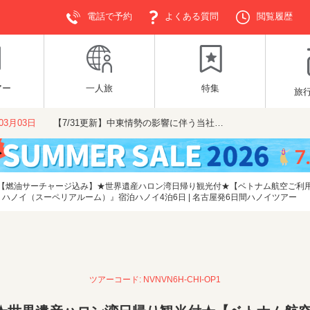
電話で予約
よくある質問
閲覧履歴
アー
一人旅
特集
旅
年03月03日
【7/31更新】中東情勢の影響に伴う当社…
【燃油サーチャージ込み】★世界遺産ハロン湾日帰り観光付★【ベトナム航空ご利用
ハノイ（スーペリアルーム）』宿泊ハノイ4泊6日 | 名古屋発6日間ハノイツアー
ツアーコード: NVNVN6H-CHI-OP1