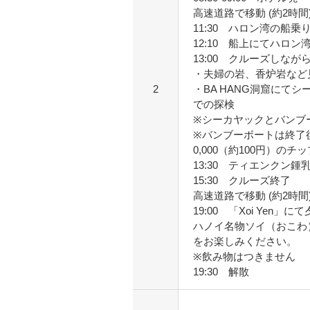
高速道路で移動 (約2時間
11:30 ハロン湾の船
12:10 船上にてハロ
13:00 クルーズしなが
・夫婦の岩、香炉岩など
2
・BA HANG洞窟にて
での探検
※シーカヤックとバンブ
※バンブーボートは終了後
0,000（約100円）の
13:30 ティエンクン
15:30 クルーズ終了
高速道路で移動 (約2時間
19:00 「Xoi Yen」に
ハノイ名物ソイ（おこわ
をお楽しみください。
※飲み物はつきません
19:30 解散