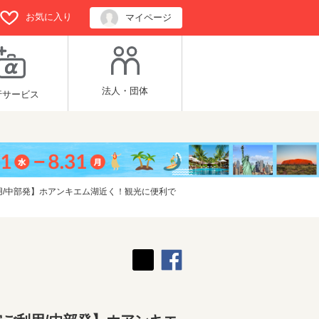
お気に入り
マイページ
法人・団体
行サービス
/中部発】ホアンキエム湖近く！観光に便利で