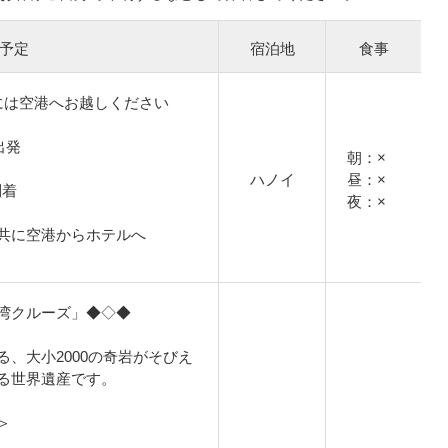
予定
宿泊地
食事
には空港へお越しください
出発
朝：×
ハノイ
昼：×
到着
夜：×
共に空港からホテルへ
湾クルーズ」◆◇◆
、大小2000の奇岩がそびえ
る世界遺産です。
＞