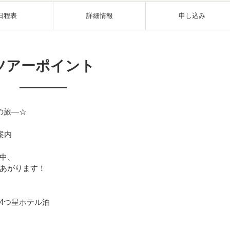
日程表
詳細情報
申し込み
ツアーポイント
の旅―☆
案内
中、
あがります！
4つ星ホテル泊