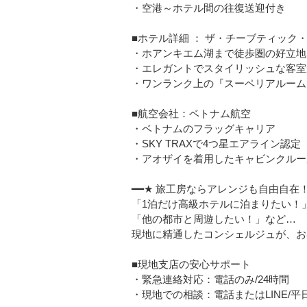
・空港～ホテル間の往復送迎付き
■ホテル詳細 ： ザ・チーブティック
・ホアンキエム湖まで徒歩圏の好立地
・エレガントでスタイリッシュな客室
・ワンランク上の『スーペリアルーム
■航空会社：ベトナム航空
・ベトナムのフラッグキャリア
・SKY TRAXで4つ星エアライン認定
・アオザイを着用したキャビンクルー
━━★ 旅工房ならアレンジも自由自在！
「1泊だけ高級ホテルに泊まりたい！
「他の都市と周遊したい！」など…
現地に精通したコンシェルジュが、お
■現地支店の安心サポート
・緊急連絡対応：電話のみ/24時間
・現地での相談：電話またはLINE/平日08