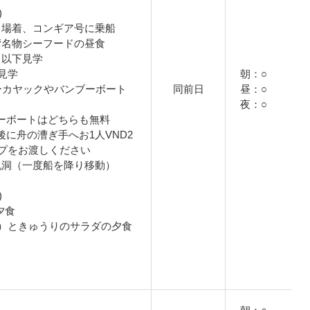
)
乗り場着、コンギア号に乗船
ン湾名物シーフードの昼食
ら以下見学
見学
朝：○
シーカヤックやバンブーボート
同前日
昼：○
夜：○
ーボートはどちらも無料
に舟の漕ぎ手へお1人VND2
チップをお渡しください
鍾乳洞（一度船を降り移動）
)
て夕食
）ときゅうりのサラダの夕食