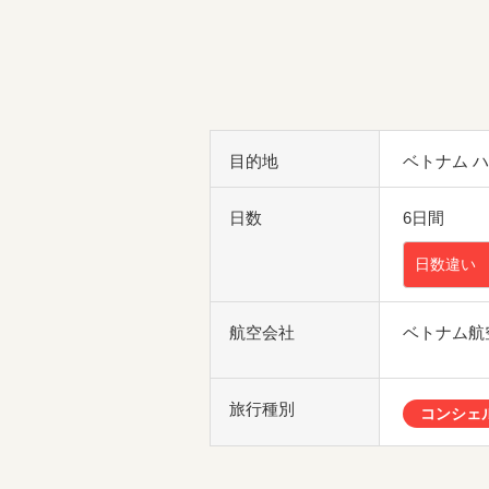
目的地
ベトナム 
日数
6日間
日数違い
航空会社
ベトナム航
旅行種別
コンシェ