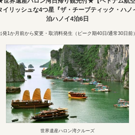
★世界遺産ハロン湾日帰り観光付★【ベトナム航空
タイリッシュな4つ星『ザ・チーブティック・ハノ
泊ハノイ4泊6日
出発1か月前から変更・取消料発生（ピーク期40日/通常30日前
世界遺産ハロン湾クルーズ