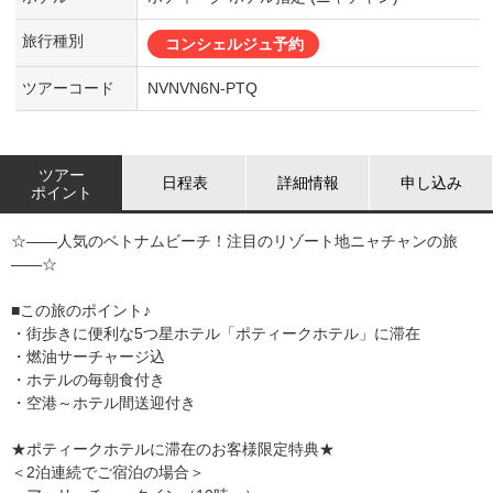
旅行種別
コンシェルジュ予約
ツアーコード
NVNVN6N-PTQ
ツアー
日程表
詳細情報
申し込み
ポイント
☆――人気のベトナムビーチ！注目のリゾート地ニャチャンの旅
――☆
■この旅のポイント♪
・街歩きに便利な5つ星ホテル「ポティークホテル」に滞在
・燃油サーチャージ込
・ホテルの毎朝食付き
・空港～ホテル間送迎付き
★ポティークホテルに滞在のお客様限定特典★
＜2泊連続でご宿泊の場合＞