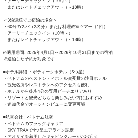
・アーリーチェックイン（10時～）
またはレイトチェックアウト（～18時）
＜3泊連続でご宿泊の場合＞
・60分のスパ（2名分）または料理教室ツアー（1回）
・アーリーチェックイン（10時～）
またはレイトチェックアウト（～18時）
※適用期間: 2025年4月1日～2026年10月31日までの宿泊
※連泊した予約が対象です
■ホテル詳細 ：ポティークホテル（5つ星）
・ベトナムのベストシティホテル賞受賞の注目ホテル
・観光名所やレストランへのアクセスも便利
・ホテルから徒歩4分の専用ビーチエリアあり
・リゾートと観光どちらも楽しみたい方におすすめ
・追加代金でオーシャンビューに変更可能
■航空会社：ベトナム航空
・ベトナムのフラッグキャリア
・SKY TRAXで4つ星エアライン認定
・アオザイを着用したキャビンクルーがお出迎え