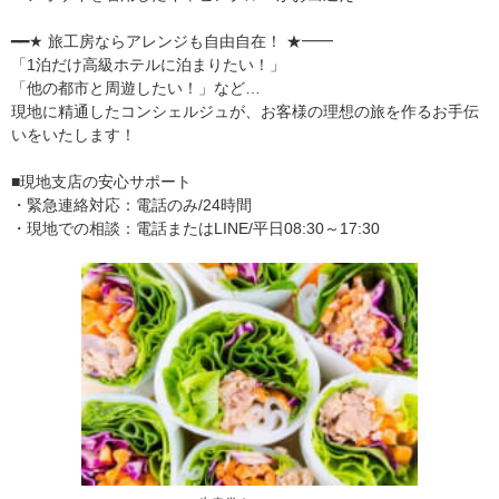
━━★ 旅工房ならアレンジも自由自在！ ★━━
「1泊だけ高級ホテルに泊まりたい！」
「他の都市と周遊したい！」など…
現地に精通したコンシェルジュが、お客様の理想の旅を作るお手伝
いをいたします！
■現地支店の安心サポート
・緊急連絡対応：電話のみ/24時間
・現地での相談：電話またはLINE/平日08:30～17:30