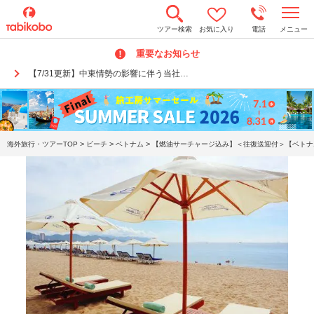
t
ツアー検索
お気に入り
電話
メニュー
o
g
重要なお知らせ
g
l
【7/31更新】中東情勢の影響に伴う当社…
e
n
a
v
i
g
a
>
>
>
海外旅行・ツアーTOP
ビーチ
ベトナム
【燃油サーチャージ込み】＜往復送迎付＞【ベトナ
t
i
o
n