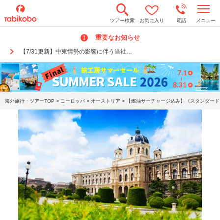
t
ツアー検索
お気に入り
電話
メニュー
o
g
重要なお知らせ
g
l
【7/31更新】中東情勢の影響に伴う当社…
e
n
a
v
i
g
a
>
>
>
海外旅行・ツアーTOP
ヨーロッパ
オーストリア
【燃油サーチャージ込み】《スタンダードク
t
i
o
n