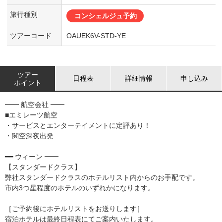
旅行種別
コンシェルジュ予約
ツアーコード
OAUEK6V-STD-YE
ツアー
日程表
詳細情報
申し込み
ポイント
━━ 航空会社 ━━
■エミレーツ航空
・サービスとエンターテイメントに定評あり！
・関空深夜出発
━━ ウィーン ━━
【スタンダードクラス】
弊社スタンダードクラスのホテルリスト内からのお手配です。
市内3つ星程度のホテルのいずれかになります。
［ご予約後にホテルリストをお送りします］
宿泊ホテルは最終日程表にてご案内いたします。