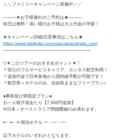
＼＼ファミリーキャンペーン実施中／／
―――★お子様連れのご予約は★―――
幼児は無料！添い寝のお子様は大人代金の半額！
★キャンペーン詳細/注意事項はこちら★
https://www.tabikobo.com/special/australia_cpn/
――――――――――――――――――――
▽▼このツアーのおすすめポイント▼▽
＊安心のフルサービスキャリア、カンタス航空利用！
＊追加代金で日本各地から国内線手配が可能です！
＊航空券＋ホテルのみ、自由気ままなフリープラン♪
●事前並び席指定プラン●
お一人様片道あたり【7,500円追加】
※日本～オーストラリア間国際線のみ承れます。
━・━・━ 宿泊ホテル ━・━・━
以下ホテルのいずれかとなります。