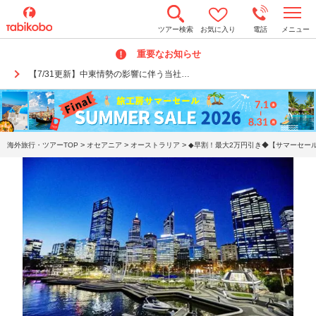
t
ツアー検索
お気に入り
電話
メニュー
o
g
重要なお知らせ
g
l
【7/31更新】中東情勢の影響に伴う当社…
e
n
a
v
i
g
a
>
>
>
海外旅行・ツアーTOP
オセアニア
オーストラリア
◆早割！最大2万円引き◆【サマーセール
t
i
o
n