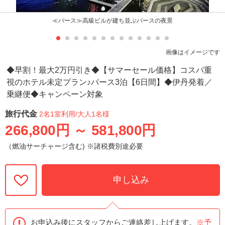
≪パース≫高級ビルが建ち並ぶパースの夜景
画像はイメージです
◆早割！最大2万円引き◆【サマーセール価格】コスパ重
視のホテル未定プラン♪パース3泊【6日間】◆伊丹発着／
乗継便◆キャンペーン対象
旅行代金
2名1室利用
/大人1名様
266,800円
～
581,800円
（燃油サーチャージ含む) ※諸税費別途必要
申し込み
お申込み後にスタッフからご連絡差し上げます。
※予