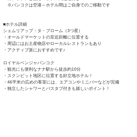
※バンコクは空港～ホテル間はご自身でのご移動です
■ホテル詳細
シェムリアップ：タ・プローム（3つ星）
・オールドマーケットの至近距離に位置する
・周辺にはお土産物店やローカルレストランもあり
・アクティブ派におすすめです♪
ロイヤルベンジャバンコク
・観光にも便利なナナ駅から徒歩約10分
・スクンビット地区に位置する好立地ホテル！
・46平米の広めの客室には、エアコンやミニバーなどが完備
・独立したシャワーとバスタブ付きも嬉しいポイント！