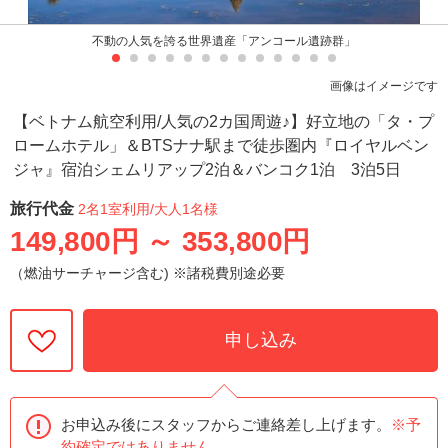
不動の人気を誇る世界遺産「アンコール遺跡群」
画像はイメージです
【ベトナム航空利用/人気の2カ国周遊♪】好立地の「タ・プ
ロームホテル」＆BTSナナ駅まで徒歩圏内『ロイヤルベン
ジャ』宿泊シェムリアップ2泊＆バンコク1泊 3泊5日
旅行代金
2名1室利用
/大人1名様
149,800円
～
353,800円
（燃油サーチャージ含む) ※諸税費別途必要
申し込み
お申込み後にスタッフからご連絡差し上げます。
※予
約確定ではありません