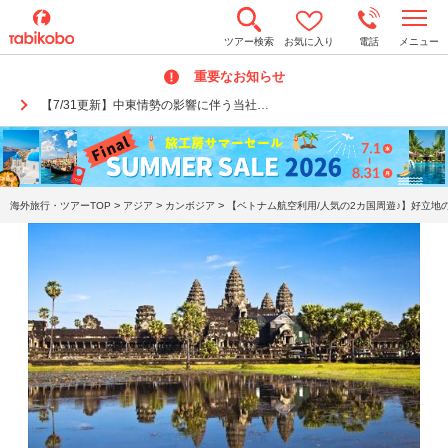
t
ツアー検索
お気に入り
電話
メニュー
o
g
重要なお知らせ
g
l
【7/31更新】中東情勢の影響に伴う当社…
e
n
a
v
i
g
a
>
>
>
海外旅行・ツアーTOP
アジア
カンボジア
【ベトナム航空利用/人気の2カ国周遊♪】好立地
t
i
o
n