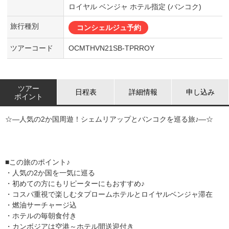
ロイヤル ベンジャ ホテル指定 (バンコク)
旅行種別
コンシェルジュ予約
ツアーコード
OCMTHVN21SB-TPRROY
ツアー
日程表
詳細情報
申し込み
ポイント
☆―人気の2か国周遊！シェムリアップとバンコクを巡る旅♪―☆
■この旅のポイント♪
・人気の2か国を一気に巡る
・初めての方にもリピーターにもおすすめ♪
・コスパ重視で楽しむタプロームホテルとロイヤルベンジャ滞在
・燃油サーチャージ込
・ホテルの毎朝食付き
・カンボジアは空港～ホテル間送迎付き