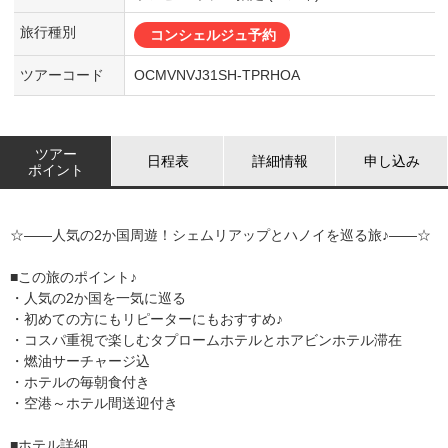
旅行種別
コンシェルジュ予約
ツアーコード
OCMVNVJ31SH-TPRHOA
ツアー
日程表
詳細情報
申し込み
ポイント
☆――人気の2か国周遊！シェムリアップとハノイを巡る旅♪――☆
■この旅のポイント♪
・人気の2か国を一気に巡る
・初めての方にもリピーターにもおすすめ♪
・コスパ重視で楽しむタプロームホテルとホアビンホテル滞在
・燃油サーチャージ込
・ホテルの毎朝食付き
・空港～ホテル間送迎付き
■ホテル詳細