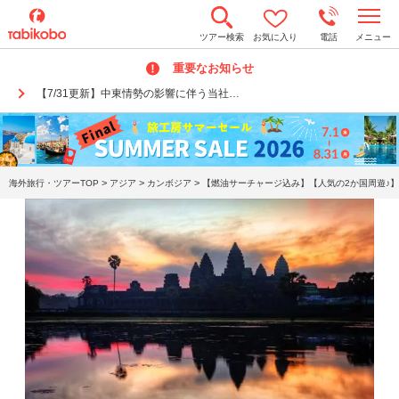
t
ツアー検索
お気に入り
電話
メニュー
o
g
重要なお知らせ
g
l
【7/31更新】中東情勢の影響に伴う当社…
e
n
a
v
i
g
a
>
>
>
海外旅行・ツアーTOP
アジア
カンボジア
【燃油サーチャージ込み】【人気の2か国周遊♪】
t
i
o
n