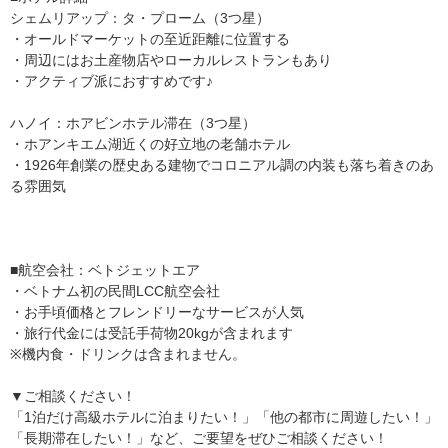
シェムリアップ：タ・プローム（3つ星）
・オールドマーケットの至近距離に位置する
・周辺にはお土産物店やローカルレストランもあり
・アクティブ派におすすめです♪
ハノイ：ホアビンホテル滞在（3つ星）
・ホアンキエム湖近くの好立地の老舗ホテル
・1926年創業の歴史ある建物でコロニアル調の内装も落ち着きのあ
る雰囲気
■航空会社：ベトジェットエア
・ベトナム初の民間LCC航空会社
・お手頃価格とフレンドリーなサービスが人気
・旅行代金には受託手荷物20kgが含まれます
※機内食・ドリンクは含まれません。
▼ご相談ください！
「1泊だけ高級ホテルに泊まりたい！」「他の都市に周遊したい！」
「長期滞在したい！」など、ご要望をぜひご相談ください！