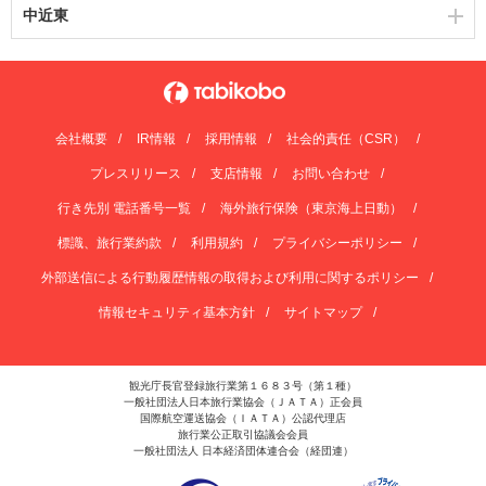
中近東
会社概要
IR情報
採用情報
社会的責任（CSR）
プレスリリース
支店情報
お問い合わせ
行き先別 電話番号一覧
海外旅行保険（東京海上日動）
標識、旅行業約款
利用規約
プライバシーポリシー
外部送信による行動履歴情報の取得および利用に関するポリシー
情報セキュリティ基本方針
サイトマップ
観光庁長官登録旅行業第１６８３号（第１種）
一般社団法人日本旅行業協会（ＪＡＴＡ）正会員
国際航空運送協会（ＩＡＴＡ）公認代理店
旅行業公正取引協議会会員
一般社団法人 日本経済団体連合会（経団連）