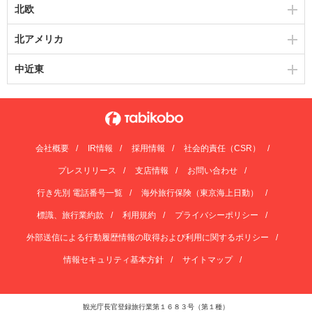
北欧
北アメリカ
中近東
会社概要
IR情報
採用情報
社会的責任（CSR）
プレスリリース
支店情報
お問い合わせ
行き先別 電話番号一覧
海外旅行保険（東京海上日動）
標識、旅行業約款
利用規約
プライバシーポリシー
外部送信による行動履歴情報の取得および利用に関するポリシー
情報セキュリティ基本方針
サイトマップ
観光庁長官登録旅行業第１６８３号（第１種）