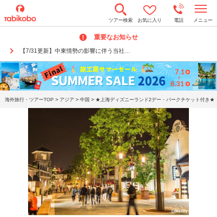
t
ツアー検索
お気に入り
電話
メニュー
o
g
重要なお知らせ
g
l
【7/31更新】中東情勢の影響に伴う当社…
e
n
a
v
i
g
a
>
>
>
海外旅行・ツアーTOP
アジア
中国
★上海ディズニーランド2デー・パークチケット付き★『
t
i
o
n