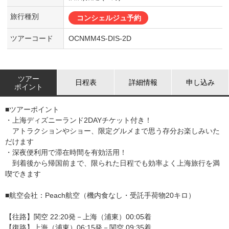
旅行種別
コンシェルジュ予約
ツアーコード
OCNMM4S-DIS-2D
ツアー
日程表
詳細情報
申し込み
ポイント
■ツアーポイント
・上海ディズニーランド2DAYチケット付き！
アトラクションやショー、限定グルメまで思う存分お楽しみいた
だけます
・深夜便利用で滞在時間を有効活用！
到着後から帰国前まで、限られた日程でも効率よく上海旅行を満
喫できます
■航空会社：Peach航空（機内食なし・受託手荷物20キロ）
【往路】関空 22:20発－上海（浦東）00:05着
【復路】上海（浦東）06:15発－関空 09:35着