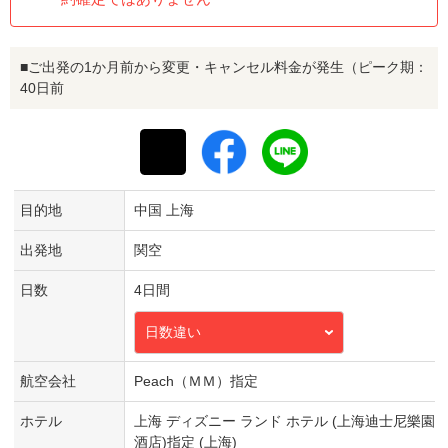
■ご出発の1か月前から変更・キャンセル料金が発生（ピーク期：
40日前
目的地
中国 上海
出発地
関空
日数
4日間
日数違い
航空会社
Peach（ＭＭ）指定
ホテル
上海 ディズニー ランド ホテル (上海迪士尼樂園
酒店)指定 (上海)