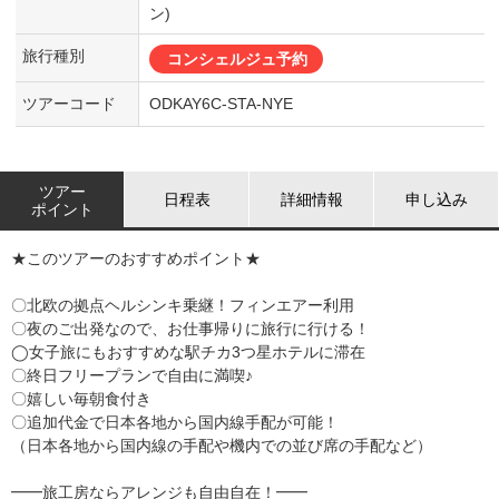
ン)
旅行種別
コンシェルジュ予約
ツアーコード
ODKAY6C-STA-NYE
ツアー
日程表
詳細情報
申し込み
ポイント
★このツアーのおすすめポイント★
〇北欧の拠点ヘルシンキ乗継！フィンエアー利用
〇夜のご出発なので、お仕事帰りに旅行に行ける！
◯女子旅にもおすすめな駅チカ3つ星ホテルに滞在
〇終日フリープランで自由に満喫♪
〇嬉しい毎朝食付き
〇追加代金で日本各地から国内線手配が可能！
（日本各地から国内線の手配や機内での並び席の手配など）
━━旅工房ならアレンジも自由自在！━━