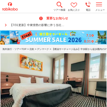
t
ツアー検索
お気に入り
電話
メニュー
o
g
重要なお知らせ
g
l
【7/31更新】中東情勢の影響に伴う当社…
e
n
a
v
i
g
a
>
>
>
海外旅行・ツアーTOP
北欧
デンマーク
【燃油サーチャージ込み】中央駅から徒歩圏内の3つ
t
i
o
n