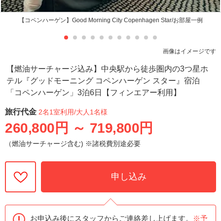
【コペンハーゲン】Good Morning City Copenhagen Star/お部屋一例
画像はイメージです
【燃油サーチャージ込み】中央駅から徒歩圏内の3つ星ホ
テル『グッドモーニング コペンハーゲン スター』宿泊
「コペンハーゲン」3泊6日【フィンエアー利用】
旅行代金
2名1室利用
/大人1名様
260,800円
～
719,800円
（燃油サーチャージ含む) ※諸税費別途必要
申し込み
お申込み後にスタッフからご連絡差し上げます。
※予