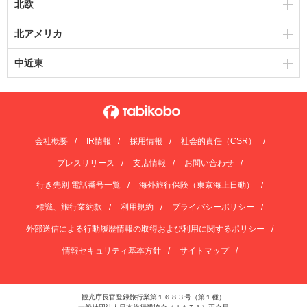
北欧
北アメリカ
中近東
会社概要
IR情報
採用情報
社会的責任（CSR）
プレスリリース
支店情報
お問い合わせ
行き先別 電話番号一覧
海外旅行保険（東京海上日動）
標識、旅行業約款
利用規約
プライバシーポリシー
外部送信による行動履歴情報の取得および利用に関するポリシー
情報セキュリティ基本方針
サイトマップ
観光庁長官登録旅行業第１６８３号（第１種）