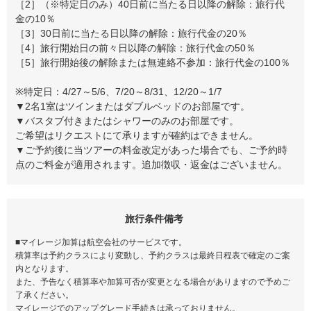
［2］（※特定日のみ）40日前に当たる日以降の解除：旅行代
金の10％
［3］30日前に当たる日以降の解除：旅行代金の20％
［4］旅行開始日の前々日以降の解除：旅行代金の50％
［5］旅行開始後の解除または無連絡不参加：旅行代金の100％
※特定日：4/27～5/6、7/20～8/31、12/20～1/7
▼2名1室はツインまたはダブルベッドのお部屋です。
▼バスタブ付きまたはシャワーのみのお部屋です。
ご希望はリクエストにて承りますが確約はできません。
▼ご予約後に当ツアーの料金改定があった場合でも、ご予約時
点のご料金が適用されます。追加徴収・返金はございません。
旅行条件備考
■マイレージ加算は航空会社のサービスです。
積算率は予約クラスにより変動し、予約クラスは最終日程表で確定のご案
内となります。
また、予告なく積算率や加算可否が変更となる場合がありますので予めご
了承ください。
マイレージでのアップグレード手続きは承っておりません。