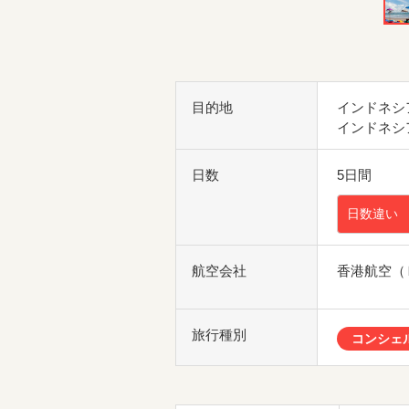
目的地
インドネシア
インドネシア
日数
5日間
日数違い
航空会社
香港航空（
旅行種別
コンシェ