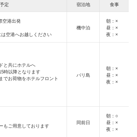
予定
宿泊地
食事
西国際空港出発
朝：×
機中泊
昼：×
には空港へお越しください
夜：×
ドと共にホテルへ
朝：×
15時以降となります
バリ島
昼：×
までお荷物をホテルフロント
夜：×
朝：○
同前日
昼：×
ーもご用意しております
夜：×