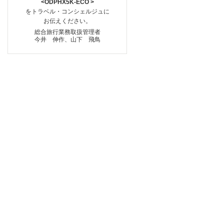
<ODPHX5K-ECO >
をトラベル・コンシェルジュに
お伝えください。
総合旅行業務取扱管理者
今井 伸作、山下 飛鳥