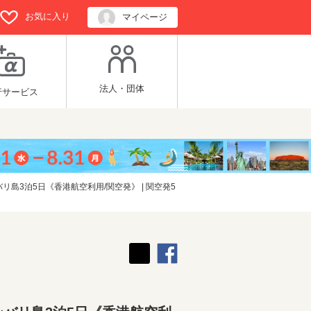
お気に入り
マイページ
法人・団体
行サービス
3泊5日《香港航空利用/関空発》 | 関空発5