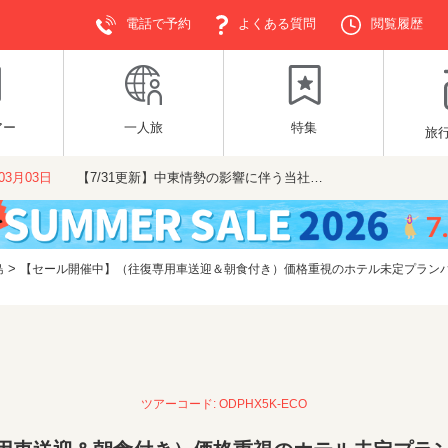
電話で予約
よくある質問
閲覧履歴
アー
一人旅
特集
旅
年03月03日
【7/31更新】中東情勢の影響に伴う当社…
>
島
【セール開催中】（往復専用車送迎＆朝食付き）価格重視のホテル未定プランバリ島
ツアーコード: ODPHX5K-ECO