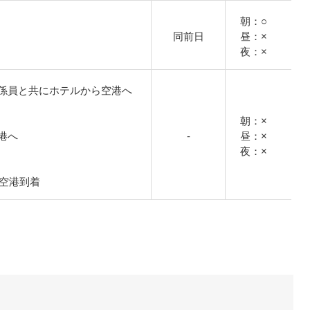
朝：○
同前日
昼：×
夜：×
係員と共にホテルから空港へ
朝：×
港へ
-
昼：×
夜：×
国際空港到着