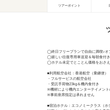
ツアーポイント
◯終日フリープランで自由に満喫♪オ
◯嬉しい往復専用車送迎＆毎朝食付
◯ホテル未定でとことん価格をおさえ
■利用航空会社：香港航空（乗継便）
・フルサービスの航空会社
・受託手荷物23kg＆機内食付き
※機材により機内エンターテイメント
※事前座席指定は承れません
■宿泊ホテル：エコノミークラス（ホ