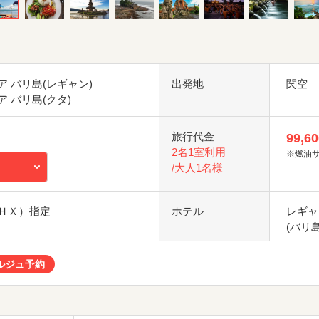
 バリ島(レギャン)
出発地
関空
 バリ島(クタ)
旅行代金
99,60
2名1室利用
※燃油
/大人1名様
ＨＸ）指定
ホテル
レギャ
(バリ島
ルジュ予約