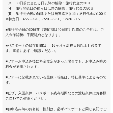
［3］ 30日前に当たる日以降の解除：旅行代金の20％
［4］ 旅行開始日の前々日以降の解除：旅行代金の50％
［5］ 旅行開始後の解除または無連絡不参加：旅行代金の100％
※特定日：4/27～5/6、7/20～8/31、12/20～1/7
■旅行開始日の30日前（繁忙期は40日前）以降のご予約は、ご
入金確認後に手配開始となります。
■パスポートの残存期間は、【6ヶ月＋滞在日数以上】必要で
す。事前に必ずご確認ください。
■ツアーお申込み後に料金改定があった場合でも、お申込み時の
料金が適用されます。
■ツアーに記載されている星数・等級は、弊社基準によるもので
す。
■ビザ、入国条件、パスポート残存期間などの渡航条件はお客様
ご自身でご確認ください。
■お申込み時のお名前・性別は、必ずパスポートと同じ表記でご