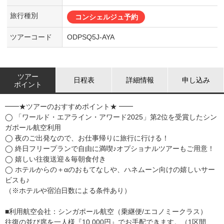
旅行種別
コンシェルジュ予約
ツアーコード
ODPSQ5J-AYA
ツアー
日程表
詳細情報
申し込み
ポイント
━━★ツアーのおすすめポイント★ ━━
◯ 「ワールド・エアライン・アワード2025」第2位を受賞したシン
ガポール航空利用
◯ 夜のご出発なので、お仕事帰りに旅行に行ける！
◯ 終日フリープランで自由に満喫♪オプショナルツアーもご用意！
◯ 嬉しい往復送迎＆毎朝食付き
◯ ホテルからの＋αのおもてなしや、ハネムーン向けの嬉しいサー
ビスも♪
（※ホテルや宿泊日数による条件あり）
■利用航空会社：シンガポール航空（乗継便/エコノミークラス）
往復の並び席を一人様『10,000円』でお手配できます。（1区間