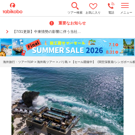
t
ツアー検索
お気に入り
電話
メニュー
o
g
重要なお知らせ
g
l
【7/31更新】中東情勢の影響に伴う当社…
e
n
a
v
i
g
a
>
>
>
海外旅行・ツアーTOP
海外島ツアー
バリ島
【セール開催中】《関空深夜発/シンガポール航
t
i
o
n