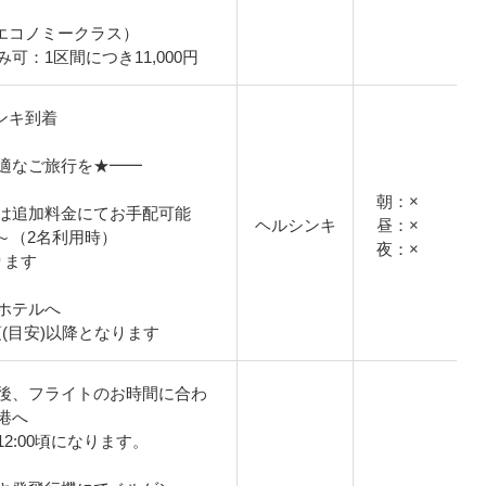
/エコノミークラス）
可：1区間につき11,000円
シンキ到着
適なご旅行を★━━
朝：×
は追加料金にてお手配可能
ヘルシンキ
昼：×
円～（2名利用時）
夜：×
ります
ホテルへ
頃(目安)以降となります
後、フライトのお時間に合わ
港へ
2:00頃になります。