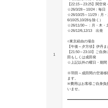
【22:15～23:25】
☆26/3/28～10/24：毎日
☆26/10/25～11/2
6/10/25,10/28を除く）
☆26/11/30～：月・木・土
☆26/12/6,12/13 出発
○東京経由の場合
【午後～夕方頃】伊丹ま
【21:50～23:10】
1
田もしくは成田発
☆上記以外の曜日・期間
※羽田～成田間の空港移
ます。
※費用はお客様ご自身負
いませ。
━━━━━━━━━━━━━━━━━━