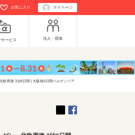
お気に入り
マイページ
法人・団体
行サービス
周遊 3泊6日間 | 大阪発6日間ベルゲンツア