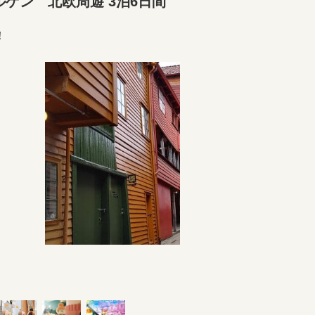
ゲン 北欧周遊 3泊6日間
！