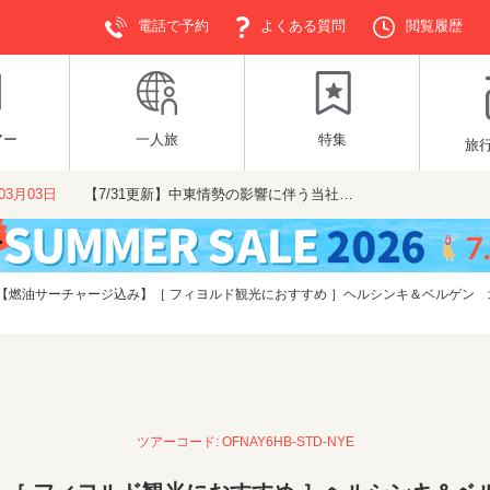
電話で予約
よくある質問
閲覧履歴
アー
一人旅
特集
旅
年03月03日
【7/31更新】中東情勢の影響に伴う当社…
【燃油サーチャージ込み】［ フィヨルド観光におすすめ ］ヘルシンキ＆ベルゲン 北欧
ツアーコード: OFNAY6HB-STD-NYE