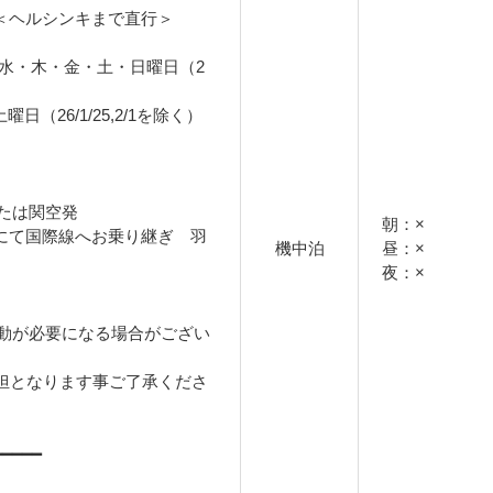
関空発＜ヘルシンキまで直行＞
9：月・水・木・金・土・日曜日（2
曜日（26/1/25,2/1を除く）
たは関空発
朝：×
ご自身にて国際線へお乗り継ぎ 羽
機中泊
昼：×
夜：×
動が必要になる場合がござい
担となります事ご了承くださ
━━━━━