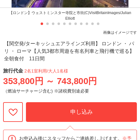
【ロンドン】ウェストミンスター寺院と市街(C)VisitBritainImages/Julian
Elliott
画像はイメージです
【関空発/ターキッシュエアラインズ利用】 ロンドン ・ パ
リ ・ ローマ【人気3都市周遊を有名列車と飛行機で巡る】
全朝食付 11日間
旅行代金
2名1室利用
/大人1名様
353,800円
～
743,800円
（燃油サーチャージ含む) ※諸税費別途必要
申し込み
お申込み後にスタッフからご連絡差し上げます。
※予