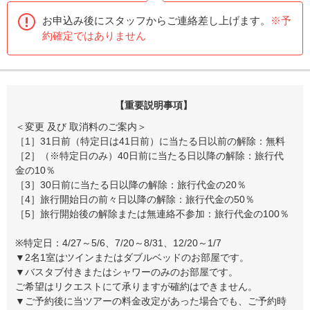
お申込み後にスタッフからご連絡差し上げます。
※予
約確定ではありません
【重要説明事項】
＜変更 及び 取消料のご案内＞
［1］31日前（特定日は41日前）に当たる日以前の解除：無料
［2］（※特定日のみ）40日前に当たる日以降の解除：旅行代
金の10％
［3］30日前に当たる日以降の解除：旅行代金の20％
［4］旅行開始日の前々日以降の解除：旅行代金の50％
［5］旅行開始後の解除または無連絡不参加：旅行代金の100％
※特定日：4/27～5/6、7/20～8/31、12/20～1/7
▼2名1室はツインまたはダブルベッドのお部屋です。
▼バスタブ付きまたはシャワーのみのお部屋です。
ご希望はリクエストにて承りますが確約はできません。
▼ご予約後に当ツアーの料金改定があった場合でも、ご予約時