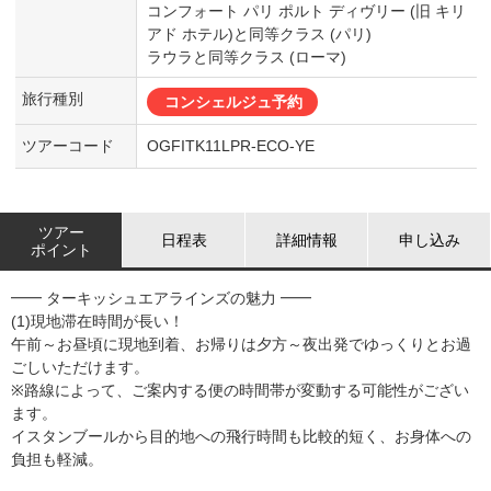
コンフォート パリ ポルト ディヴリー (旧 キリ
アド ホテル)と同等クラス (パリ)
ラウラと同等クラス (ローマ)
旅行種別
コンシェルジュ予約
ツアーコード
OGFITK11LPR-ECO-YE
ツアー
日程表
詳細情報
申し込み
ポイント
━━ ターキッシュエアラインズの魅力 ━━
(1)現地滞在時間が長い！
午前～お昼頃に現地到着、お帰りは夕方～夜出発でゆっくりとお過
ごしいただけます。
※路線によって、ご案内する便の時間帯が変動する可能性がござい
ます。
イスタンブールから目的地への飛行時間も比較的短く、お身体への
負担も軽減。