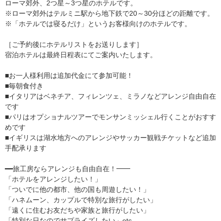
ローマ郊外、2つ星～3つ星のホテルです。
※ローマ郊外はテルミニ駅から地下鉄で20～30分ほどの距離です。
※「ホテルでは寝るだけ」というお客様向けのホテルです。
［ご予約後にホテルリストをお送りします］
宿泊ホテルは最終日程表にてご案内いたします。
■お一人様利用は追加代金にて参加可能！
■毎朝食付き
■イタリアはベネチア、フィレンツェ、ミラノなどアレンジ自由自在
です
■パリはオプショナルツアーでモンサンミッシェル行くことがおすす
めです
■イギリスは湖水地方へのアレンジやサッカー観戦チケットなど追加
手配承ります
━━旅工房ならアレンジも自由自在！━━
「ホテルをアレンジしたい！」
「ついでに他の都市、他の国も周遊したい！」
「ハネムーン、カップルで特別な旅行がしたい」
「遠くに住むお友だちや家族と旅行がしたい」
「特別な日なのでサプライズしたい」etc...