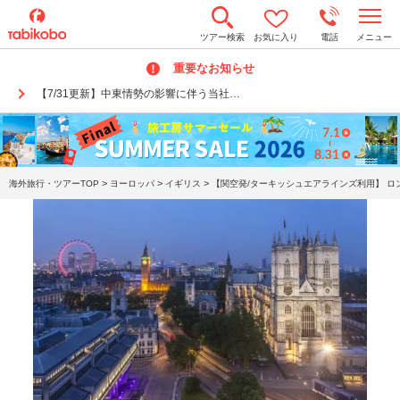
t
ツアー検索
お気に入り
電話
メニュー
o
g
重要なお知らせ
g
l
【7/31更新】中東情勢の影響に伴う当社…
e
n
a
v
i
g
a
>
>
>
海外旅行・ツアーTOP
ヨーロッパ
イギリス
【関空発/ターキッシュエアラインズ利用】 ロン
t
i
o
n