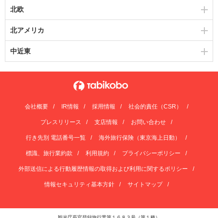
北欧
北アメリカ
中近東
会社概要
IR情報
採用情報
社会的責任（CSR）
プレスリリース
支店情報
お問い合わせ
行き先別 電話番号一覧
海外旅行保険（東京海上日動）
標識、旅行業約款
利用規約
プライバシーポリシー
外部送信による行動履歴情報の取得および利用に関するポリシー
情報セキュリティ基本方針
サイトマップ
観光庁長官登録旅行業第１６８３号（第１種）