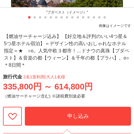
"ブダペスト（イメージ）"
画像はイメージです
【燃油サーチャージ込み】 【好立地＆評判のいい4つ星＆
5つ星ホテル宿泊】＝デザイン性の高いおしゃれなホテル
指定＝★ ○o。人気中欧３都市！…ドナウの真珠【ブダペ
スト】＆音楽の都【ウィーン】＆千年の都【プラハ】。o○
＊8日間＊
旅行代金
2名1室利用
/大人1名様
335,800円
～
614,800円
（燃油サーチャージ含む) ※諸税費別途必要
申し込み