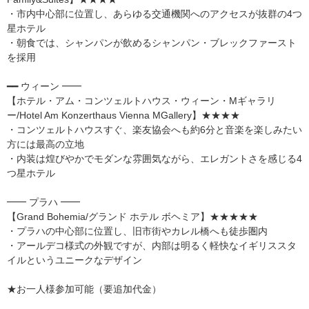
・市内中心部に位置し、あらゆる交通機関へのアクセスが抜群の4つ
星ホテル
・朝食では、シャンパンが飲めるシャンパン・ブレックファースト
を採用
━━ ウィーン ━━
【ホテル・アム・コンツェルトハウス・ウィーン・Mギャラリ
ー/Hotel Am Konzerthaus Vienna MGallery】★★★★
・コンツェルトハウスすぐ、楽友協会へも約6分と音楽を楽しみたい
方には最高の立地
・内装は煌びやかでモダンな雰囲気ながら、エレガントさを感じる4
つ星ホテル
━━ プラハ ━━
【Grand Bohemia/グランド ホテル ボヘミア】★★★★★
・プラハの中心部に位置し、旧市街やカレル橋へも徒歩圏内
・アールデコ様式の外観ですが、内部は明るく軽快なイギリススタ
イルというユニークなデザイン
★お一人様参加可能（要追加代金）