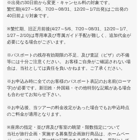
※出発の30日前から変更・キャンセル料の対象です。
繁忙期(4/27～5/6、7/20～08/31、12/20～1/7出発)はご出発の
40日前より対象です。
※繁忙期、旧正月前後(4/27～5/6、7/20～08/31、12/20～1/7、
1/27～2/10)は専用車及び専属ガイド手配が難しく、追加代金が
必要になる場合がございます。
※パスポートの残存有効期限の不足、及び査証（ビザ）の不備
等には十分ご注意ください。 お客様ご自身がご確認されない場
合は、当社としては責任を負いかねます。ご了承ください。
※お申込み時に全てのお客様のパスポート表記のお名前(ローマ
字)が必要です。新旧姓・外国籍・その他特別な記載がある場合
も合わせてお知らせ下さい。
※お申込後、当ツアーの料金改定があった場合でもお申込時点
のご料金が適用となります。
※座席の指定・並び席及び客室の眺望・階数指定について
当社が旅行企画・実施する募集型企画旅行商品は、ホームペー