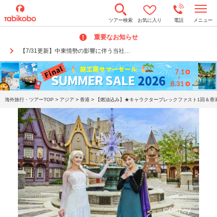
t
ツアー検索
お気に入り
電話
メニュー
o
g
重要なお知らせ
g
l
【7/31更新】中東情勢の影響に伴う当社…
e
n
a
v
i
g
a
>
>
>
海外旅行・ツアーTOP
アジア
香港
【燃油込み】★キャラクターブレックファスト1回＆香港
t
i
o
n