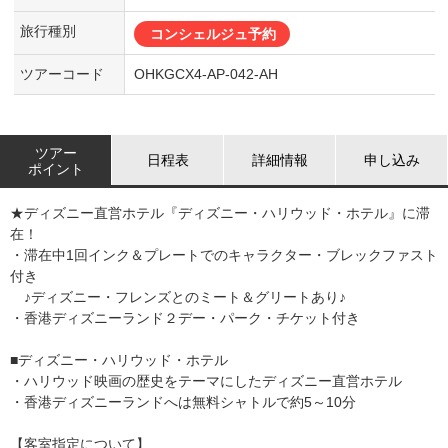
旅行種別
コンシェルジュ予約
ツアーコード
OHKGCX4-AP-042-AH
ツアー
日程表
詳細情報
申し込み
ポイント
★ディズニー直営ホテル『ディズニー・ハリウッド・ホテル』に滞
在！
・滞在中1回インク＆プレートでのキャラクター・ブレックファスト
付き
♪ディズニー・フレンズとのミート＆グリートあり♪
・香港ディズニーランド２デー・パーク・チケット付き
■ディズニー・ハリウッド・ホテル
・ハリウッド映画の歴史をテーマにしたディズニー直営ホテル
・香港ディズニーランドへは無料シャトルで約5～10分
【客室指定について】