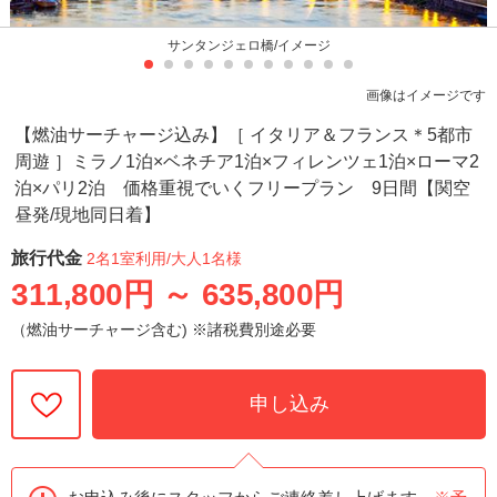
サンタンジェロ橋/イメージ
画像はイメージです
【燃油サーチャージ込み】［ イタリア＆フランス＊5都市
周遊 ］ミラノ1泊×ベネチア1泊×フィレンツェ1泊×ローマ2
泊×パリ2泊 価格重視でいくフリープラン 9日間【関空
昼発/現地同日着】
旅行代金
2名1室利用
/大人1名様
311,800円
～
635,800円
（燃油サーチャージ含む) ※諸税費別途必要
申し込み