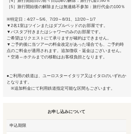
［4］旅行開始日の前々日以降の解除：旅行代金の50％
［5］旅行開始後の解除または無連絡不参加：旅行代金の100％
※特定日：4/27～5/6、7/20～8/31、12/20～1/7
▼2名1室はツインまたはダブルベッドのお部屋です。
▼バスタブ付きまたはシャワーのみのお部屋です。
ご希望はリクエストにて承りますが確約はできません。
▼ご予約後に当ツアーの料金改定があった場合でも、ご予約時
点のご料金が適用されます。追加徴収・返金はございません。
＊空港⇔ホテルまでの移動はお客様負担となります。
●ご利用の鉄道は、ユーロスターイタリア又はイタロのいずれか
となります。
※追加料金にて利用鉄道指定可能な区間もございます。
お申し込みについて
申込期限