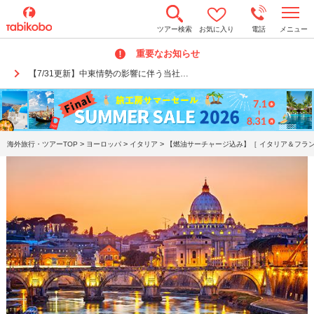
t
ツアー検索
お気に入り
電話
メニュー
o
g
重要なお知らせ
g
l
【7/31更新】中東情勢の影響に伴う当社…
e
n
a
v
i
g
a
>
>
>
海外旅行・ツアーTOP
ヨーロッパ
イタリア
【燃油サーチャージ込み】［ イタリア＆フラン
t
i
o
n