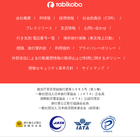
会社概要
IR情報
採用情報
社会的責任（CSR）
プレスリリース
支店情報
お問い合わせ
行き先別 電話番号一覧
海外旅行保険（東京海上日動）
標識、旅行業約款
利用規約
プライバシーポリシー
外部送信による行動履歴情報の取得および利用に関するポリシー
情報セキュリティ基本方針
サイトマップ
観光庁長官登録旅行業第１６８３号（第１種）
一般社団法人日本旅行業協会（ＪＡＴＡ）正会員
国際航空運送協会（ＩＡＴＡ）公認代理店
旅行業公正取引協議会会員
一般社団法人 日本経済団体連合会（経団連）