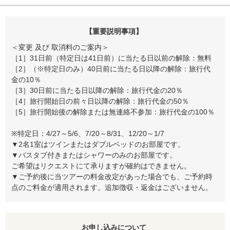
【重要説明事項】
＜変更 及び 取消料のご案内＞
［1］31日前（特定日は41日前）に当たる日以前の解除：無料
［2］（※特定日のみ）40日前に当たる日以降の解除：旅行代
金の10％
［3］30日前に当たる日以降の解除：旅行代金の20％
［4］旅行開始日の前々日以降の解除：旅行代金の50％
［5］旅行開始後の解除または無連絡不参加：旅行代金の100％
※特定日：4/27～5/6、7/20～8/31、12/20～1/7
▼2名1室はツインまたはダブルベッドのお部屋です。
▼バスタブ付きまたはシャワーのみのお部屋です。
ご希望はリクエストにて承りますが確約はできません。
▼ご予約後に当ツアーの料金改定があった場合でも、ご予約時
点のご料金が適用されます。追加徴収・返金はございません。
お申し込みについて