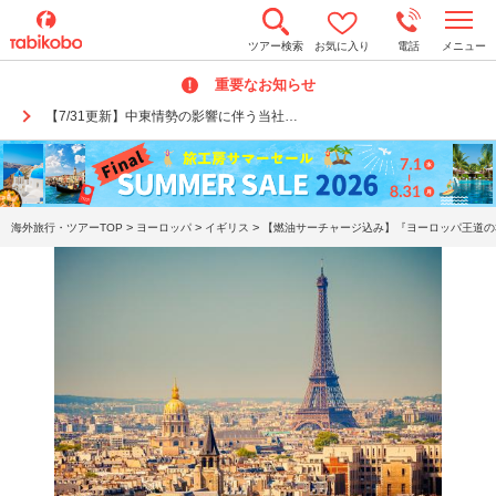
t
ツアー検索
お気に入り
電話
メニュー
o
g
重要なお知らせ
g
l
【7/31更新】中東情勢の影響に伴う当社…
e
n
a
v
i
g
a
>
>
>
海外旅行・ツアーTOP
ヨーロッパ
イギリス
【燃油サーチャージ込み】『ヨーロッパ王道の3
t
i
o
n