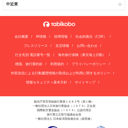
中近東
会社概要
IR情報
採用情報
社会的責任（CSR）
プレスリリース
支店情報
お問い合わせ
行き先別 電話番号一覧
海外旅行保険（東京海上日動）
標識、旅行業約款
利用規約
プライバシーポリシー
外部送信による行動履歴情報の取得および利用に関するポリシー
情報セキュリティ基本方針
サイトマップ
観光庁長官登録旅行業第１６８３号（第１種）
一般社団法人日本旅行業協会（ＪＡＴＡ）正会員
国際航空運送協会（ＩＡＴＡ）公認代理店
旅行業公正取引協議会会員
一般社団法人 日本経済団体連合会（経団連）