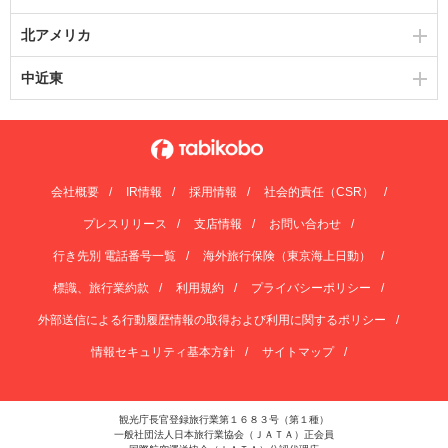
北アメリカ
中近東
会社概要
IR情報
採用情報
社会的責任（CSR）
プレスリリース
支店情報
お問い合わせ
行き先別 電話番号一覧
海外旅行保険（東京海上日動）
標識、旅行業約款
利用規約
プライバシーポリシー
外部送信による行動履歴情報の取得および利用に関するポリシー
情報セキュリティ基本方針
サイトマップ
観光庁長官登録旅行業第１６８３号（第１種）
一般社団法人日本旅行業協会（ＪＡＴＡ）正会員