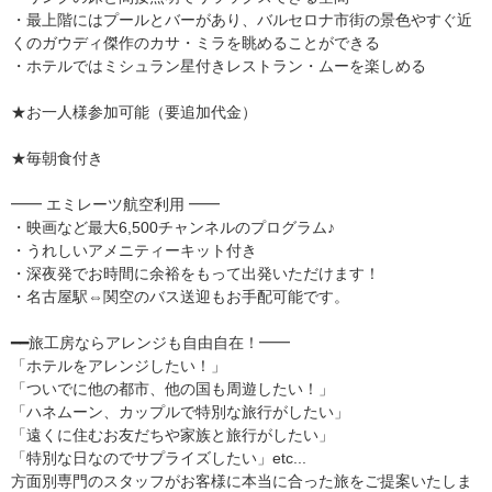
・最上階にはプールとバーがあり、バルセロナ市街の景色やすぐ近
くのガウディ傑作のカサ・ミラを眺めることができる
・ホテルではミシュラン星付きレストラン・ムーを楽しめる
★お一人様参加可能（要追加代金）
★毎朝食付き
━━ エミレーツ航空利用 ━━
・映画など最大6,500チャンネルのプログラム♪
・うれしいアメニティーキット付き
・深夜発でお時間に余裕をもって出発いただけます！
・名古屋駅⇔関空のバス送迎もお手配可能です。
━━旅工房ならアレンジも自由自在！━━
「ホテルをアレンジしたい！」
「ついでに他の都市、他の国も周遊したい！」
「ハネムーン、カップルで特別な旅行がしたい」
「遠くに住むお友だちや家族と旅行がしたい」
「特別な日なのでサプライズしたい」etc...
方面別専門のスタッフがお客様に本当に合った旅をご提案いたしま