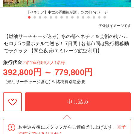
【ベネチア】中世の雰囲気が漂う 水の都 /イメージ
画像はイメージです
【燃油サーチャージ込み】水の都ベネチア＆芸術の街バル
セロナ5つ星ホテルで巡る！ 7日間 | 各都市間は飛行機移動
でラクラク 【関空夜発/エミレーツ航空利用】
旅行代金
2名1室利用
/大人1名様
392,800円
～
779,800円
（燃油サーチャージ含む) ※諸税費別途必要
申し込み
お申込み後にスタッフからご連絡差し上げます。
※予
約確定ではありません