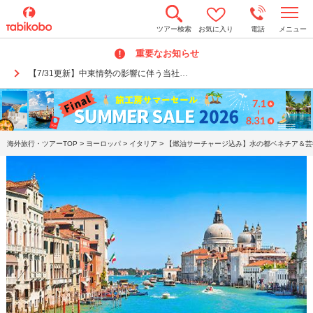
t
ツアー検索
お気に入り
電話
メニュー
o
g
重要なお知らせ
g
l
【7/31更新】中東情勢の影響に伴う当社…
e
n
a
v
i
g
a
>
>
>
海外旅行・ツアーTOP
ヨーロッパ
イタリア
【燃油サーチャージ込み】水の都ベネチア＆芸術
t
i
o
n