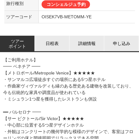
旅行種別
コンシェルジュ予約
ツアーコード
OISEK7VB-METOMM-YE
ツアー
日程表
詳細情報
申し込み
ポイント
【ご利用ホテル】
━━ ベネチア ━━
【メトロポール/Metropole Venice】★★★★★
・サンマルコ広場徒歩すぐの場所にある5つ星ホテル
・作曲家ヴィヴァルディも縁のある歴史ある建物を改装しており、
今も伝統的な家具や調度品が使われている
・ミシュラン1つ星を獲得したレストランも併設
━━ バルセロナ ━━
【サー ビクトール/Sir Victor】★★★★★
・中心部に位置する5つ星デザインホテル
・外観はコンクリートの幾何学的な模様のデザインで、客室はフロ
ーリングの床と間接照明でリラックスできる空間