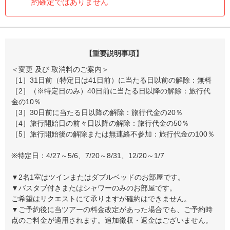
約確定ではありません
【重要説明事項】
＜変更 及び 取消料のご案内＞
［1］31日前（特定日は41日前）に当たる日以前の解除：無料
［2］（※特定日のみ）40日前に当たる日以降の解除：旅行代
金の10％
［3］30日前に当たる日以降の解除：旅行代金の20％
［4］旅行開始日の前々日以降の解除：旅行代金の50％
［5］旅行開始後の解除または無連絡不参加：旅行代金の100％
※特定日：4/27～5/6、7/20～8/31、12/20～1/7
▼2名1室はツインまたはダブルベッドのお部屋です。
▼バスタブ付きまたはシャワーのみのお部屋です。
ご希望はリクエストにて承りますが確約はできません。
▼ご予約後に当ツアーの料金改定があった場合でも、ご予約時
点のご料金が適用されます。追加徴収・返金はございません。