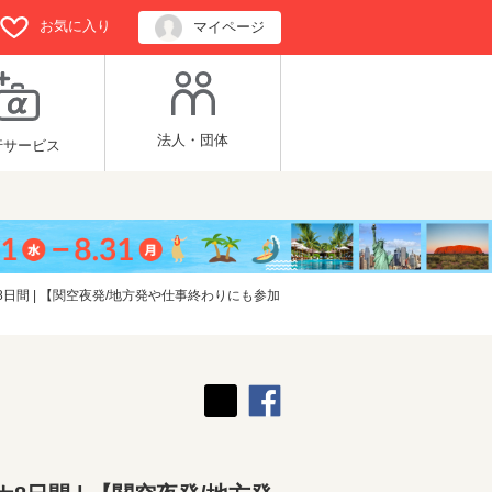
お気に入り
マイページ
法人・団体
行サービス
日間 | 【関空夜発/地方発や仕事終わりにも参加