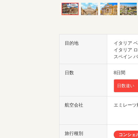
目的地
イタリア 
イタリア 
スペイン 
日数
8日間
日数違い
航空会社
エミレーツ
旅行種別
コンシェ