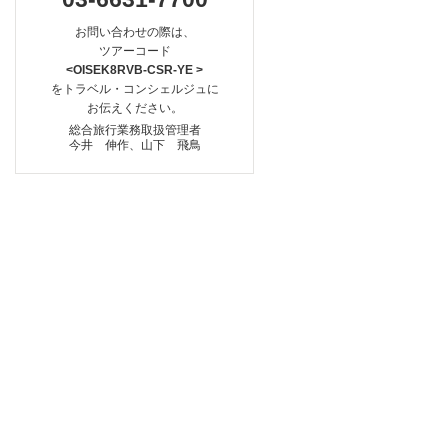
お問い合わせの際は、
ツアーコード
<OISEK8RVB-CSR-YE >
をトラベル・コンシェルジュに
お伝えください。
総合旅行業務取扱管理者
今井 伸作、山下 飛鳥