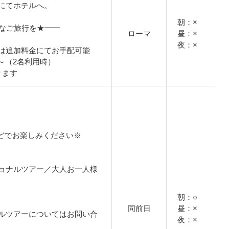
にてホテルへ。
朝：×
適なご旅行を★━━
ローマ
昼：×
夜：×
は追加料金にてお手配可能
円～（2名利用時）
ります
どでお楽しみください※
ョナルツアー／大人お一人様
朝：○
同前日
昼：×
ルツアーについてはお問い合
夜：×