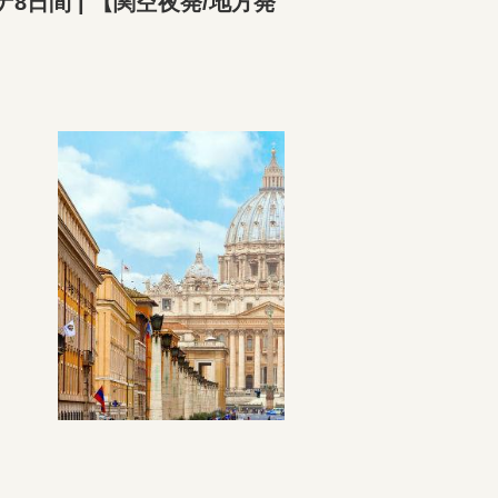
日間 | 【関空夜発/地方発
】