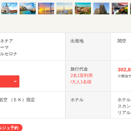
ベネチア
出発地
関空
ローマ
バルセロナ
旅行代金
302,
2名1室利用
※燃油
/大人1名様
航空 （ＥＫ）指定
ホテル
ホテル
スカン
リアル
ルジュ予約