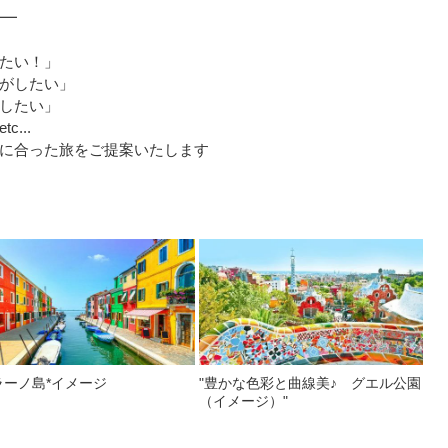
━━
たい！」
がしたい」
したい」
...
に合った旅をご提案いたします
ラーノ島*イメージ
"豊かな色彩と曲線美♪ グエル公園
（イメージ）"