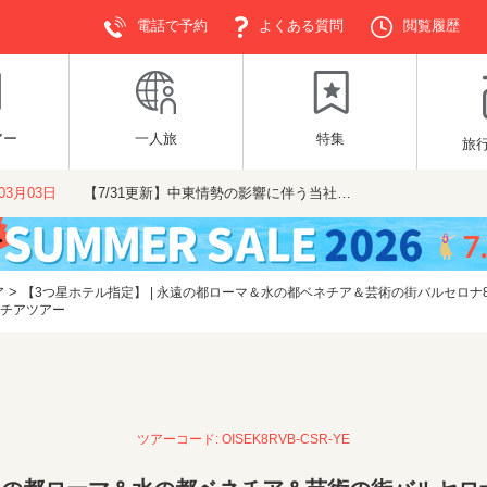
電話で予約
よくある質問
閲覧履歴
アー
一人旅
特集
旅
年03月03日
【7/31更新】中東情勢の影響に伴う当社…
>
ア
【3つ星ホテル指定】 | 永遠の都ローマ＆水の都ベネチア＆芸術の街バルセロナ8
ネチアツアー
ツアーコード: OISEK8RVB-CSR-YE