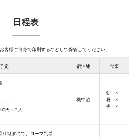
日程表
お客様ご自身で印刷するなどして保管してください。
予定
宿泊地
食事
発
朝：×
機中泊
昼：×
！――
夜：×
00円～/1人
ドバイ乗り継ぎにて、ローマ到着