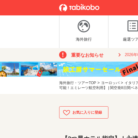
海外旅行
厳選ツ
重要なお知らせ
2026
>
>
海外旅行・ツアーTOP
ヨーロッパ
イタリ
可能！エミレーツ航空利用】 | 関空発8日間ベ