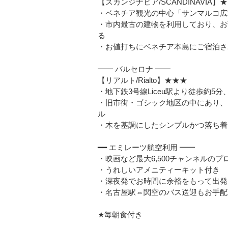
【スカンジナビア/SCANDINAVIA】
・ベネチア観光の中心「サンマルコ広
・市内最古の建物を利用しており、お
る
・お値打ちにベネチア本島にご宿泊さ
━━ バルセロナ ━━
【リアルト/Rialto】★★★
・地下鉄3号線Liceu駅より徒歩約5分、
・旧市街・ゴシック地区の中にあり、
ル
・木を基調にしたシンプルかつ落ち着
━━ エミレーツ航空利用 ━━
・映画など最大6,500チャンネルのプ
・うれしいアメニティーキット付き
・深夜発でお時間に余裕をもって出発
・名古屋駅⇔関空のバス送迎もお手配
★毎朝食付き