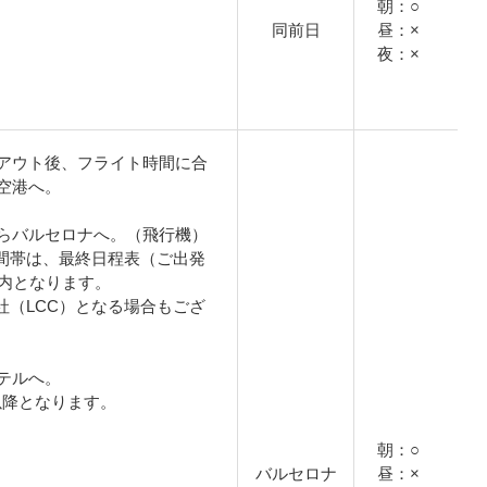
朝：○
同前日
昼：×
夜：×
アウト後、フライト時間に合
空港へ。
らバルセロナへ。（飛行機）
間帯は、最終日程表（ご出発
案内となります。
社（LCC）となる場合もござ
テルへ。
0以降となります。
朝：○
バルセロナ
昼：×