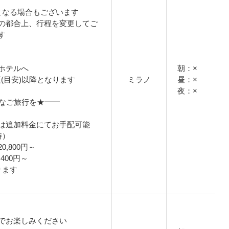
となる場合もございます
の都合上、行程を変更してご
す
ホテルへ
朝：×
頃(目安)以降となります
ミラノ
昼：×
夜：×
適なご旅行を★━━
は追加料金にてお手配可能
時）
,800円～
400円～
ります
でお楽しみください