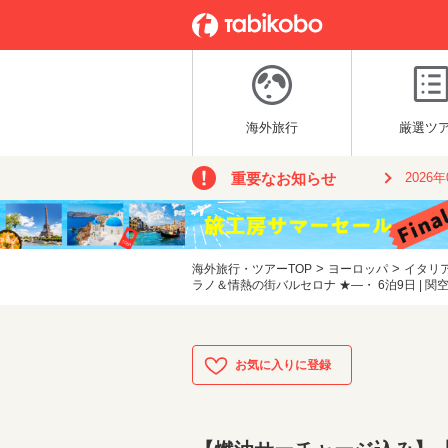
海外旅行
厳選ツ
重要なお知らせ
2026
>
>
海外旅行・ツアーTOP
ヨーロッパ
イタリ
ラノ＆情熱の街バルセロナ ★―・ 6泊9日 | 