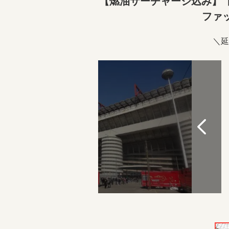
【燃油サーチャージ込み】【
ファ
＼延