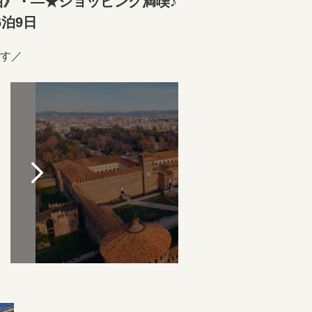
泊》・―★ショッピング満喫♪
泊9日
す／