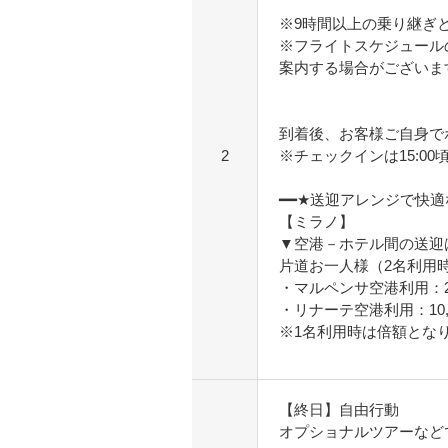
※9時間以上の乗り継ぎ
※フライトスケジュール
案内する場合がございま
到着後、お客様ご自身で
2
※チェックインは15:00
━━★送迎アレンジで快
【ミラノ】
▼空港－ホテル間の送迎
片道お一人様（2名利用
・マルペンサ空港利用：20
・リナーテ空港利用：10,
※1名利用時は倍額とな
【終日】自由行動
オプショナルツアーなど