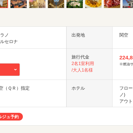
ミラノ
出発地
関空
バルセロナ
旅行代金
224,
2名1室利用
※燃油
/大人1名様
空（ＱＲ）指定
ホテル
フローラ
ノ)
アウト
ルジュ予約