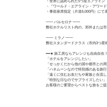
・世界に認められた5つ星エアライン
・『ワールド・エアライン・アワード20
・事前座席指定（片道6,000円）にて
━━ バルセロナ ━━
弊社ホテルリスト内の、郊外または市
━━ ミラノ ━━
弊社スタンダードクラス（市内3つ星
━━★ 旅工房ならアレンジも自由自在！
「ホテルをアレンジしたい」
「せっかくだから他の国や都市との周
「ハネムーンなので特別感のある旅行
「遠くに住むお友だちや家族と合流し
「特別な日なのでサプライズしたい」etc
お客様のご要望からベストな旅をご提