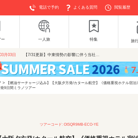
電話で予約
よくある質問
閲覧履歴
アー
一人旅
特集
旅
年03月03日
【7/31更新】中東情勢の影響に伴う当社…
>
ア
【燃油サーチャージ込み】【大阪夕方発/カタール航空】《価格重視ホテル宿泊
関空発9日間ミラノツアー
ツアーコード: OISQR9MB-ECO-YE