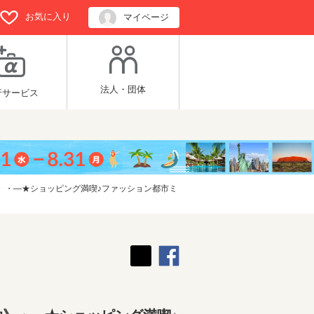
お気に入り
マイページ
法人・団体
行サービス
》・―★ショッピング満喫♪ファッション都市ミ