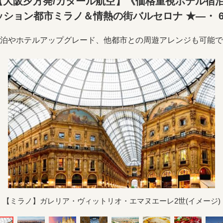
大阪夕方発/カタール航空】《価格重視ホテル宿
ッション都市ミラノ＆情熱の街バルセロナ ★―・ 6
泊やホテルアップグレード、他都市との周遊アレンジも可能で
【ミラノ】ガレリア・ヴィットリオ・エマヌエーレ2世(イメージ)