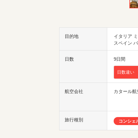
目的地
イタリア 
スペイン 
日数
9日間
日数違い
航空会社
カタール航
旅行種別
コンシェ