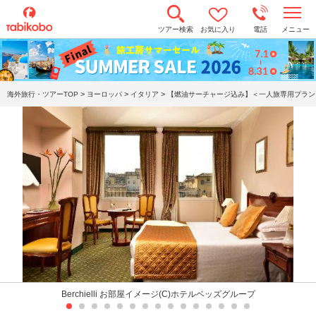
t
ツアー検索
お気に入り
電話
メニュー
o
g
g
l
e
n
>
>
>
海外旅行・ツアーTOP
ヨーロッパ
イタリア
【燃油サーチャージ込み】＜一人旅専用プラン＞
a
v
i
g
a
t
i
o
n
Berchielli お部屋イメージ(C)ホテルベッズグループ