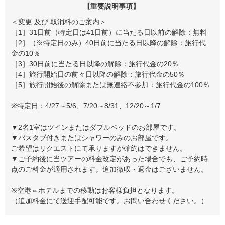
【重要説明事項】
＜変更 及び 取消料のご案内＞
［1］31日前（特定日は41日前）に当たる日以前の解除：無料
［2］（※特定日のみ）40日前に当たる日以降の解除：旅行代
金の10％
［3］30日前に当たる日以降の解除：旅行代金の20％
［4］旅行開始日の前々日以降の解除：旅行代金の50％
［5］旅行開始後の解除または無連絡不参加：旅行代金の100％
※特定日：4/27～5/6、7/20～8/31、12/20～1/7
▼2名1室はツインまたはダブルベッドのお部屋です。
▼バスタブ付きまたはシャワーのみのお部屋です。
ご希望はリクエストにて承りますが確約はできません。
▼ご予約後に当ツアーの料金改定があった場合でも、ご予約時
点のご料金が適用されます。追加徴収・返金はございません。
※空港⇔ホテルまでの移動はお客様負担となります。
（追加料金にて送迎手配可能です。お問い合わせください。）