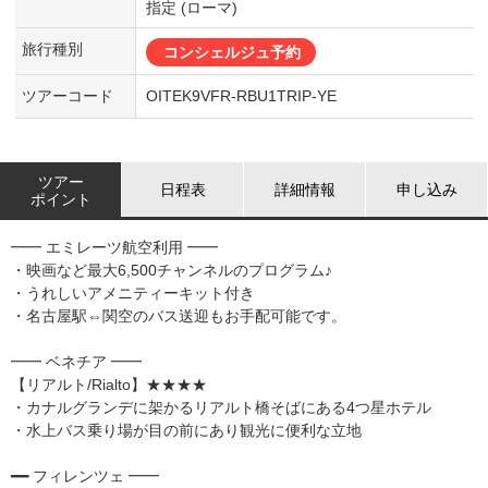
指定 (ローマ)
旅行種別
コンシェルジュ予約
ツアーコード
OITEK9VFR-RBU1TRIP-YE
ツアー
日程表
詳細情報
申し込み
ポイント
━━ エミレーツ航空利用 ━━
・映画など最大6,500チャンネルのプログラム♪
・うれしいアメニティーキット付き
・名古屋駅⇔関空のバス送迎もお手配可能です。
━━ ベネチア ━━
【リアルト/Rialto】★★★★
・カナルグランデに架かるリアルト橋そばにある4つ星ホテル
・水上バス乗り場が目の前にあり観光に便利な立地
━━ フィレンツェ ━━