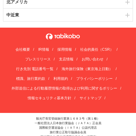
北アメリカ
中近東
会社概要
IR情報
採用情報
社会的責任（CSR）
プレスリリース
支店情報
お問い合わせ
行き先別 電話番号一覧
海外旅行保険（東京海上日動）
標識、旅行業約款
利用規約
プライバシーポリシー
外部送信による行動履歴情報の取得および利用に関するポリシー
情報セキュリティ基本方針
サイトマップ
観光庁長官登録旅行業第１６８３号（第１種）
一般社団法人日本旅行業協会（ＪＡＴＡ）正会員
国際航空運送協会（ＩＡＴＡ）公認代理店
旅行業公正取引協議会会員