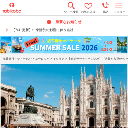
t
ツアー検索
お気に入り
電話
メニュー
o
g
重要なお知らせ
g
l
【7/31更新】中東情勢の影響に伴う当社…
e
n
a
v
i
g
a
>
>
>
海外旅行・ツアーTOP
ヨーロッパ
イタリア
【燃油サーチャージ込み】【大阪夕方発/カター
t
i
o
n