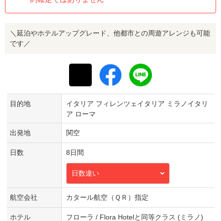
＼延泊やホテルアップグレード、他都市との周遊アレンジも可能
です／
目的地
イタリア フィレンツェイタリア ミラノイタリ
ア ローマ
出発地
関空
日数
8日間
日数違い
航空会社
カタール航空（ＱＲ）指定
ホテル
フローラ / Flora Hotelと同等クラス (ミラノ)