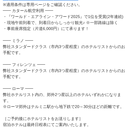
※適用条件は専用ページをご確認ください。
━━ カタール航空利用 ━━
・『ワールド・エアライン・アワード2025』で1位を受賞(2年連続)
・現地午前到着で、到着日からしっかり観光♪ ※一部路線は除く
・事前座席指定（片道6,000円）にて承ります！
━━ ミラノ ━━
弊社スタンダードクラス（市内3つ星程度）のホテルリストからのお
手配です。
━━ フィレンツェ ━━
弊社スタンダードクラス（市内3つ星程度）のホテルリストからのお
手配です。
━━ ローマ ━━
弊社ホテルリスト内の、郊外2つ星以上のホテルいずれかになりま
す。
※ローマ郊外はテルミニ駅から地下鉄で20～30分ほどの距離です。
［ご予約後にホテルリストをお送りします］
宿泊ホテルは最終日程表にてご案内いたします。