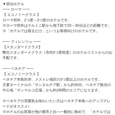
▼宿泊ホテル
━━ ローマ ━━
【 エコノミークラス 】
ローマ郊外、2つ星～3つ星のホテルです。
※ローマ郊外はテルミニ駅から地下鉄で20～30分ほどの距離です。
※「ホテルでは寝るだけ」というお客様向けのホテルです。
━━ フィレンツェ ━━
【スタンダードクラス】
弊社スタンダードクラス（市内3つ星程度）のホテルリストからのお
手配です。
━━ ベネチア ━━
【 エコノミークラス 】
ベネチア本島対岸、メストレ地区の3つ星以上のホテルです。
主要ターミナルの「サンタルチア駅」から約30分、ベネチア観光の
中心地「サンマルコ広場」から約1時間のエリアになります。
※ベネチアの雰囲気を味わいたい方はベネチア本島へのアップグレ
ードがオススメ♪
※ホテルのお部屋が他の都市と比べ一般的に狭めで、「ホテルでは