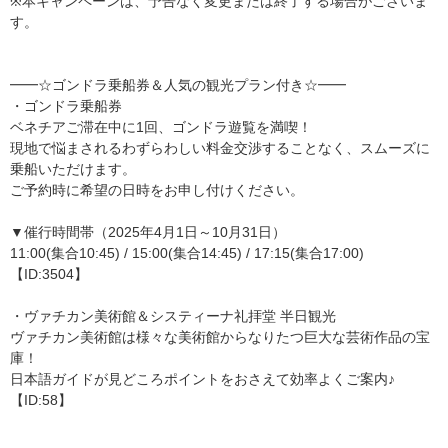
※本キャンペーンは、予告なく変更または終了する場合がございま
す。
━━☆ゴンドラ乗船券＆人気の観光プラン付き☆━━
・ゴンドラ乗船券
ベネチアご滞在中に1回、ゴンドラ遊覧を満喫！
現地で悩まされるわずらわしい料金交渉することなく、スムーズに
乗船いただけます。
ご予約時に希望の日時をお申し付けください。
▼催行時間帯（2025年4月1日～10月31日）
11:00(集合10:45) / 15:00(集合14:45) / 17:15(集合17:00)
【ID:3504】
・ヴァチカン美術館＆システィーナ礼拝堂 半日観光
ヴァチカン美術館は様々な美術館からなりたつ巨大な芸術作品の宝
庫！
日本語ガイドが見どころポイントをおさえて効率よくご案内♪
【ID:58】