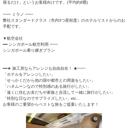
寝るだけ」というお客様向けです。(平均約8畳)
━━ ミラノ ━━
弊社スタンダードクラス（市内3つ星程度）のホテルリストからのお
手配です。
▼航空会社
━━ シンガポール航空利用 ━━
シンガポール乗り継ぎプラン
━━★ 旅工房ならアレンジも自由自在！ ★━━
「ホテルをアレンジしたい」
「せっかくだから他の国や都市との周遊をしたい」
「ハネムーンなので特別感のある旅行がしたい」
「遠くに住むお友だちや家族と合流して一緒に旅行がしたい」
「特別な日なのでサプライズしたい」etc...
お客様のご要望からベストな旅をご提案いたします！