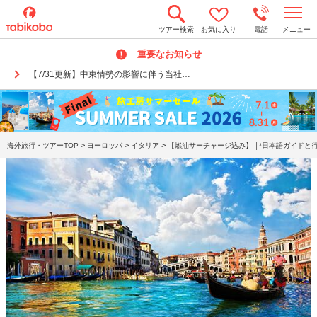
t
ツアー検索
お気に入り
電話
メニュー
o
g
重要なお知らせ
g
l
【7/31更新】中東情勢の影響に伴う当社…
e
n
a
v
i
g
a
>
>
>
海外旅行・ツアーTOP
ヨーロッパ
イタリア
【燃油サーチャージ込み】 │*日本語ガイドと行
t
i
o
n