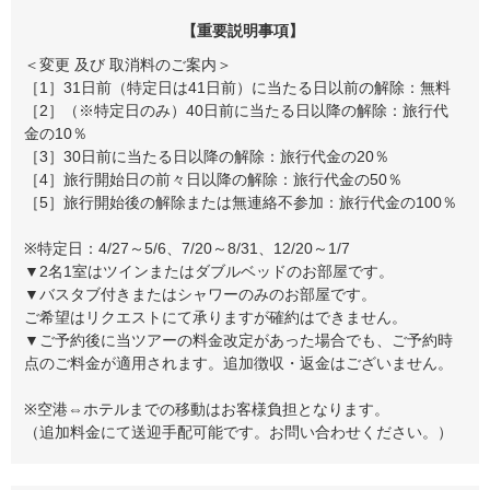
【重要説明事項】
＜変更 及び 取消料のご案内＞
［1］31日前（特定日は41日前）に当たる日以前の解除：無料
［2］（※特定日のみ）40日前に当たる日以降の解除：旅行代
金の10％
［3］30日前に当たる日以降の解除：旅行代金の20％
［4］旅行開始日の前々日以降の解除：旅行代金の50％
［5］旅行開始後の解除または無連絡不参加：旅行代金の100％
※特定日：4/27～5/6、7/20～8/31、12/20～1/7
▼2名1室はツインまたはダブルベッドのお部屋です。
▼バスタブ付きまたはシャワーのみのお部屋です。
ご希望はリクエストにて承りますが確約はできません。
▼ご予約後に当ツアーの料金改定があった場合でも、ご予約時
点のご料金が適用されます。追加徴収・返金はございません。
※空港⇔ホテルまでの移動はお客様負担となります。
（追加料金にて送迎手配可能です。お問い合わせください。）