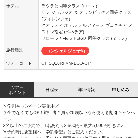
ホテル
ラウラと同等クラス (ローマ)
サン ジョルジオ ＆ オリンピックと同等クラス
(フィレンツェ)
クオリティ ホテル デルフィーノ ヴェネチア メ
ストレ指定 (ベネチア)
フローラ / Flora Hotelと同等クラス (ミラノ)
旅行種別
コンシェルジュ予約
ツアーコード
OITSQ10RFVM-ECO-OP
ツアー
日程表
詳細情報
申し込み
ポイント
＼学割キャンペーン実施中／
学生でなくてもOK！旅行者全員が25歳以下なら使える割引キャンペ
ーン！
2名以上のご予約で、1名あたり2,500円～最大5,000円引きに♪
※予約時に要望欄へ「学割希望」とご記入ください。