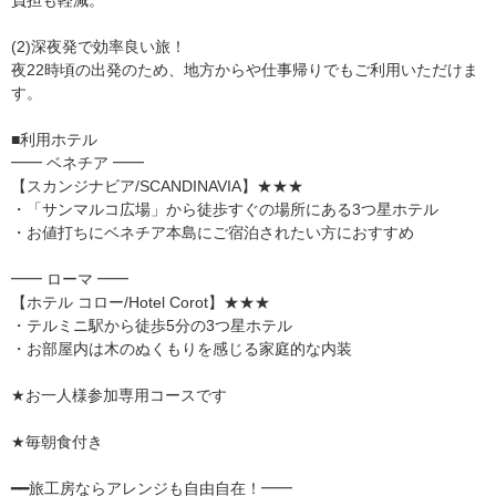
(2)深夜発で効率良い旅！
夜22時頃の出発のため、地方からや仕事帰りでもご利用いただけま
す。
■利用ホテル
━━ ベネチア ━━
【スカンジナビア/SCANDINAVIA】★★★
・「サンマルコ広場」から徒歩すぐの場所にある3つ星ホテル
・お値打ちにベネチア本島にご宿泊されたい方におすすめ
━━ ローマ ━━
【ホテル コロー/Hotel Corot】★★★
・テルミニ駅から徒歩5分の3つ星ホテル
・お部屋内は木のぬくもりを感じる家庭的な内装
★お一人様参加専用コースです
★毎朝食付き
━━旅工房ならアレンジも自由自在！━━