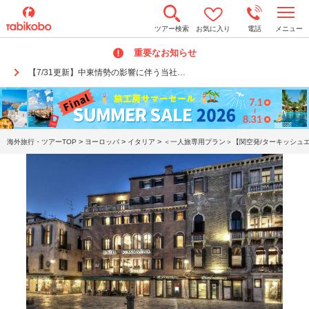
t
ツアー検索
お気に入り
電話
メニュー
o
g
重要なお知らせ
g
l
【7/31更新】中東情勢の影響に伴う当社…
e
n
a
v
i
g
a
>
>
>
海外旅行・ツアーTOP
ヨーロッパ
イタリア
＜一人旅専用プラン＞【関空発/ターキッシュエア
t
i
o
n