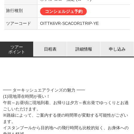
旅行種別
コンシェルジュ予約
ツアーコード
OITTK6VR-SCACOR1TRIP-YE
ツアー
日程表
詳細情報
申し込み
ポイント
━━ ターキッシュエアラインズの魅力 ━━
(1)現地滞在時間が長い！
午前～お昼頃に現地到着、お帰りは夕方～夜出発でゆっくりとお過
ごしいただけます。
※路線によって、ご案内する便の時間帯が変動する可能性がござい
ます。
イスタンブールから目的地への飛行時間も比較的短く、お身体への
負担も軽減。