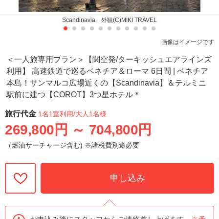
Scandinavia 外観(C)MIKI TRAVEL
画像はイメージです
＜一人旅専用プラン＞【関空発/ターキッシュエアラインズ
利用】 高速鉄道で巡るベネチア＆ローマ 6日間 | ベネチア
本島！サンマルコ広場近くの【Scandinavia】＆テルミニ
駅前に建つ【COROT】3つ星ホテル＊
旅行代金
1名1室利用
/大人1名様
269,800円
～
704,800円
（燃油サーチャージ含む) ※諸税費別途必要
申し込み