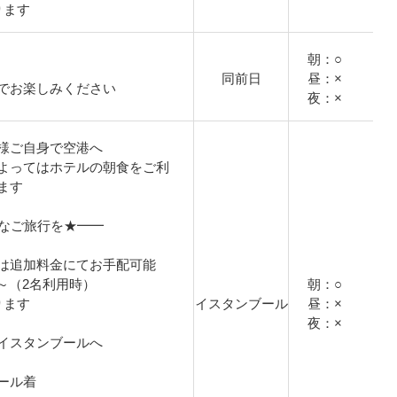
ります
朝：○
同前日
昼：×
でお楽しみください
夜：×
様ご自身で空港へ
よってはホテルの朝食をご利
ます
適なご旅行を★━━
は追加料金にてお手配可能
円～（2名利用時）
朝：○
ります
イスタンブール
昼：×
夜：×
イスタンブールへ
ール着