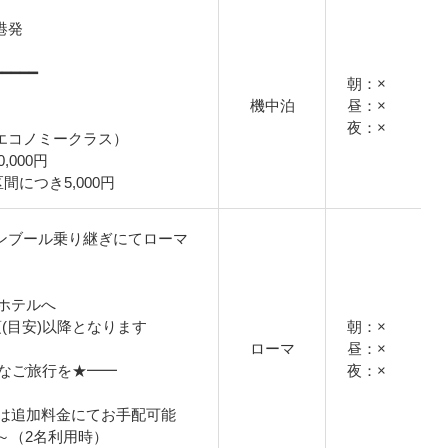
空港発
━━━━━
朝：×
機中泊
昼：×
夜：×
/エコノミークラス）
000円
につき5,000円
イスタンブール乗り継ぎにてローマ
ホテルへ
頃(目安)以降となります
朝：×
ローマ
昼：×
適なご旅行を★━━
夜：×
は追加料金にてお手配可能
円～（2名利用時）