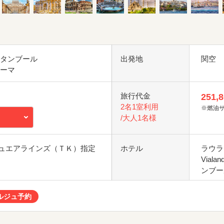
スタンブール
出発地
関空
ローマ
旅行代金
251,
2名1室利用
※燃油
/大人1名様
ュエアラインズ（ＴＫ）指定
ホテル
ラウラ
Viala
ンブー
ルジュ予約