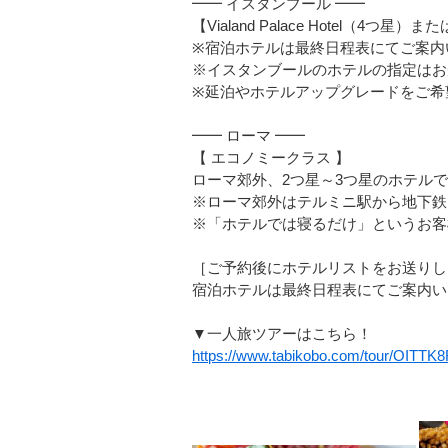
━━ イスタンブール ━━
【Vialand Palace Hotel（
※宿泊ホテルは最終日程表にてご案内
※イスタンブールのホテルの指定はお
※延泊やホテルアップグレードをご希
━━ ローマ ━━
【 エコノミークラス 】
ローマ郊外、2つ星～3つ星のホテル
※ローマ郊外はテルミニ駅から地下鉄で
※「ホテルでは寝るだけ」というお客
［ご予約後にホテルリストをお送りし
宿泊ホテルは最終日程表にてご案内い
▼一人旅ツアーはこちら！
https://www.tabikobo.com/tour/OITT