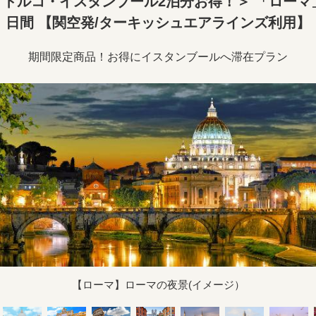
トルコ・イスタンブール2泊分お得！＞ 「ローマ」
日間 【関空発/ターキッシュエアラインズ利用】
期間限定商品！お得にイスタンブールへ滞在プラン
【ローマ】ローマの夜景(イメージ）