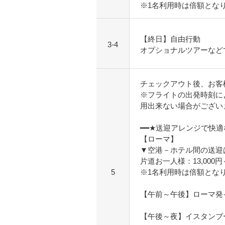
※1名利用時は倍額とな
【終日】自由行動
3-4
オプショナルツアーなど
チェックアウト後、お客
※フライトの出発時刻に
用出来ない場合がござい
━━★送迎アレンジで快
【ローマ】
▼空港－ホテル間の送迎
片道お一人様：13,000
5
※1名利用時は倍額とな
【午前～午後】ローマ発
【午後～夜】イスタンブ