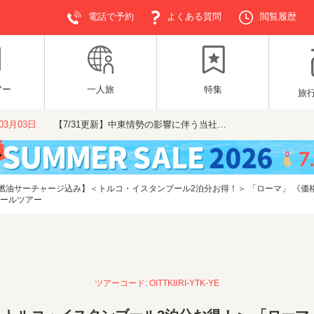
電話で予約
よくある質問
閲覧履歴
アー
一人旅
特集
旅
年03月03日
【7/31更新】中東情勢の影響に伴う当社…
燃油サーチャージ込み】＜トルコ・イスタンブール2泊分お得！＞ 「ローマ」 《価格
ブールツアー
ツアーコード: OITTK8RI-YTK-YE