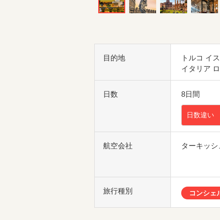
目的地
トルコ イ
イタリア 
日数
8日間
日数違い
航空会社
ターキッシ
旅行種別
コンシェ