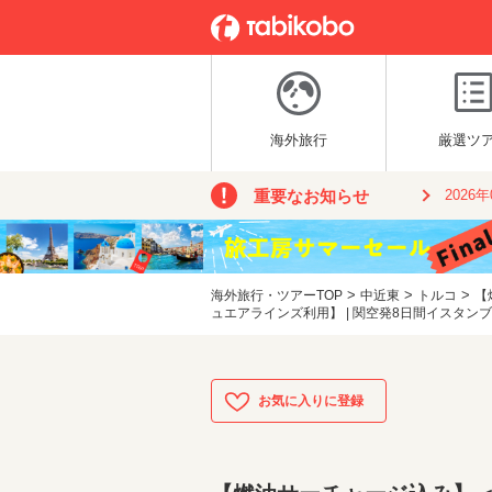
海外旅行
厳選ツ
重要なお知らせ
2026
>
>
>
海外旅行・ツアーTOP
中近東
トルコ
【
ュエアラインズ利用】 | 関空発8日間イスタン