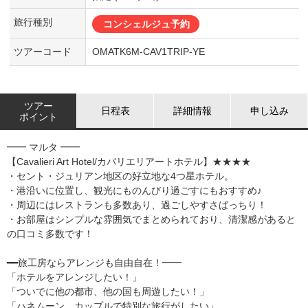
旅行種別
コンシェルジュ予約
ツアーコード
OMATK6M-CAV1TRIP-YE
ツアー
日程表
詳細情報
申し込み
ポイント
━━ マルタ ━━
【Cavalieri Art Hotel/カバリエリアートホテル】★★★★
・セント・ジュリアン地区の好立地な4つ星ホテル。
・港沿いに位置し、観光にものんびり過ごすにもおすすめ♪
・周辺にはレストランも多数あり、過ごしやすさばっちり！
・お部屋はシンプルな雰囲気でまとめられており、清潔感があると
の口コミ多数です！
━━旅工房ならアレンジも自由自在！━━
「ホテルをアレンジしたい！」
「ついでに他の都市、他の国も周遊したい！」
「ハネムーン、カップルで特別な旅行がしたい」