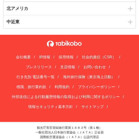
北アメリカ
中近東
会社概要
IR情報
採用情報
社会的責任（CSR）
プレスリリース
支店情報
お問い合わせ
行き先別 電話番号一覧
海外旅行保険（東京海上日動）
標識、旅行業約款
利用規約
プライバシーポリシー
外部送信による行動履歴情報の取得および利用に関するポリシー
情報セキュリティ基本方針
サイトマップ
観光庁長官登録旅行業第１６８３号（第１種）
一般社団法人日本旅行業協会（ＪＡＴＡ）正会員
国際航空運送協会（ＩＡＴＡ）公認代理店