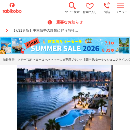
t
ツアー検索
お気に入り
電話
メニュー
o
g
重要なお知らせ
g
l
【7/31更新】中東情勢の影響に伴う当社…
e
n
a
v
i
g
a
>
>
海外旅行・ツアーTOP
ヨーロッパ
＜一人旅専用プラン＞【関空発/ターキッシュエアラインズ
t
i
o
n